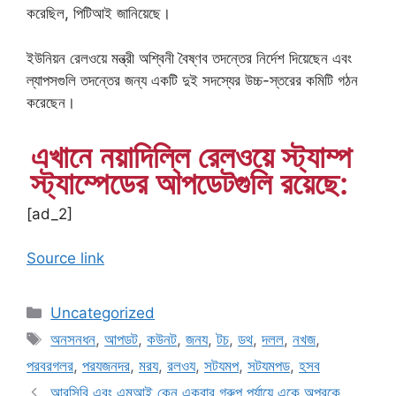
করেছিল, পিটিআই জানিয়েছে।
ইউনিয়ন রেলওয়ে মন্ত্রী অশ্বিনী বৈষ্ণব তদন্তের নির্দেশ দিয়েছেন এবং
ল্যাপসগুলি তদন্তের জন্য একটি দুই সদস্যের উচ্চ-স্তরের কমিটি গঠন
করেছেন।
এখানে নয়াদিল্লি রেলওয়ে স্ট্যাম্প
স্ট্যাম্পেডের আপডেটগুলি রয়েছে:
[ad_2]
Source link
Categories
Uncategorized
Tags
অনসনধন
,
আপডট
,
কউনট
,
জনয
,
টচ
,
ডথ
,
দলল
,
নখজ
,
পরবরগলর
,
পরযজনদর
,
মরয
,
রলওয
,
সটযমপ
,
সটযমপড
,
হসব
আরসিবি এবং এমআই কেন একবার গ্রুপ পর্যায়ে একে অপরকে