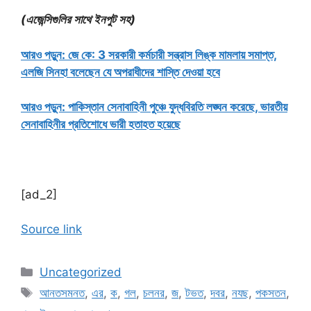
(এজেন্সিগুলির সাথে ইনপুট সহ)
আরও পড়ুন: জে কে: 3 সরকারী কর্মচারী সন্ত্রাস লিঙ্ক মামলায় সমাপ্ত,
এলজি সিনহা বলেছেন যে অপরাধীদের শাস্তি দেওয়া হবে
আরও পড়ুন: পাকিস্তান সেনাবাহিনী পুঞ্চে যুদ্ধবিরতি লঙ্ঘন করেছে, ভারতীয়
সেনাবাহিনীর প্রতিশোধে ভারী হতাহত হয়েছে
[ad_2]
Source link
Categories
Uncategorized
Tags
আনতসমনত
,
এর
,
ক
,
গল
,
চলনর
,
জ
,
টভত
,
দবর
,
নযছ
,
পকসতন
,