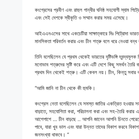
কংগ্রেসের প্রবীণ এবং রাহুল গান্ধীর ঘনিষ্ঠ সহযোগী স্যাম পিট্
এবং সেই দেশকে স্বীকৃতি ও সম্মান করার সময় এসেছে।
আইএএনএসের সাথে একচেটিয়া সাক্ষাত্কারে মিঃ পিট্রোদা ভারত-চী
মানসিকতা পরিবর্তন করার এবং চীন শত্রু বলে ধরে নেওয়া বন্ধ
তিনি বলেছিলেন যে প্রথম থেকেই ভারতের দৃষ্টিভঙ্গি দ্বন্দ্বমূ
মনোভাব শত্রুদের সৃষ্টি করে এবং এটি দেশে কিছু সমর্থন তৈরি
প্রথম দিন থেকেই শত্রু। এটি কেবল নয়। চীন, কিন্তু সবার
“আমি জানি না চীন থেকে কী হুমকি।
কংগ্রেস নেতা বলেছিলেন যে সমস্ত জাতির একত্রিত হওয়ার
বাড়াতে, সহযোগিতা করা, পরিচালনা করা এবং সহ-তৈরি করার এব
আশেপাশে … চীন বাড়ছে .. আপনি জানেন আপনি চিনতে পেরেছেন এ
পাবে, যারা খুব ভাল এবং যারা উন্নত তাদের বিকাশ করবে বিকা
জনসংখ্যা থাকবে। “