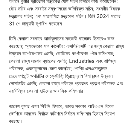
অধীনে কুমার প্রতিরক্ষা মন্ত্রকের যৌথ সচিব হিসাবে কাজ করেছিলেন;
যৌথ সচিব এবং স্বরাষ্ট্র মন্ত্রণালয়ের অতিরিক্ত সচিব; সংসদীয় বিষয়ক
মন্ত্রকের সচিব; এবং সহযোগিতা মন্ত্রকের সচিব। তিনি 2024 সালের
31 শে জানুয়ারী সুপারিশ করেছেন।
তিনি কেরালা সরকারে আর্নাকুলামের সহকারী কালেক্টর হিসাবেও কাজ
করেছেন; অ্যাডোরের সাব কালেক্টর; এসসি/এসটি এর জন্য কেরালা রাজ্য
উন্নয়ন কর্পোরেশনের এমডি; কোচিনের কর্পোরেশন পৌর কমিশনার;
কেরালা রাজ্য সমবায় ব্যাংকের এমডি; Lndustries এবং বাণিজ্য
পরিচালক; এরনাকুলামের জেলা কালেক্টর; গোশ্রি এলএসল্যান্ডস
ডেভেলপমেন্ট অথরিটির সেক্রেটারি; ত্রিভেন্দ্রাম বিমানবন্দর উন্নয়ন
সোসাইটির এমডি; কেরালা রাজ্য পরিবহন প্রকল্পের প্রকল্প পরিচালক এবং
নয়াদিল্লির কেরালা হাউসের আবাসিক কমিশনার।
জ্ঞানেশ কুমার এখন সিইসি হিসাবে, ভারত সরকার আইএএস বিবেক
জোশিকে ভারতের নির্বাচন কমিশনে নির্বাচন কমিশনার হিসাবে নিয়োগ
করেছে।