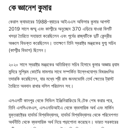
কে জ্ঞানেশ কুমার
কেরাল ক্যাডারের 1988-ব্যাচের আইএএস অফিসার কুমার আগস্ট
2019 সালে জম্মু এবং কাশ্মীরে অনুচ্ছেদ 370 এড়িয়ে যাওয়া বিলটি
খসড়া তৈরিতে সহায়তা করেছিলেন এবং পূর্বের রাজ্যটিকে দুটি কেন্দ্রীয়
অঞ্চলে বিভক্ত করেছিলেন। ততক্ষণে তিনি স্বরাষ্ট্র মন্ত্রকের যুগ্ম সচিব
(কাশ্মীর বিভাগ) ছিলেন।
২০২০ সালে স্বরাষ্ট্র মন্ত্রকের অতিরিক্ত সচিব হিসাবে কুমার অজ্ঞায় র‌্যাম
মন্দিরে সুপ্রিম কোর্টের মামলার সাথে সম্পর্কিত উল্লেখযোগ্য বিষয়গুলির
তদারকি করেছিলেন, যার মধ্যে শ্রী রাম জনমভোমি তের্থ ক্ষেতের ট্রাস্ট
তৈরিতে অবদান রাখার দলিল পরিচালন সহ।
এলএলটি কানপুর থেকে সিভিল ইঞ্জিনিয়ারিংয়ে বি.টেক শেষ করার পরে,
তিনি এলসিএফএল, এলএনডিআইএ থেকে ব্যবসায়িক অর্থ এবং মার্কিন
যুক্তরাষ্ট্রের হার্ভার্ড বিশ্ববিদ্যালয়, হার্ভার্ড বিশ্ববিদ্যালয় থেকে পরিবেশগত
অর্থনীতি থেকে ব্যবসায়িক অর্থ নিয়ে পড়াশোনা করেছেন। ভারত সরকারের