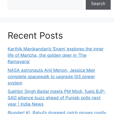
Search
Recent Posts
Karthik Manikandan’s ‘Enam’ explores the inner
life of Maricha, the golden deer in ‘The
Ramayana’
NASA astronauts Anil Menon, Jessica Meir
complete spacewalk to upgrade ISS power
system
Sukhbir Singh Badal meets PM Modi, fuels BJP-
SAD alliance buzz ahead of Punjab polls next
year | India News
Blunder! KL Rahul’s dropped catch proves costly