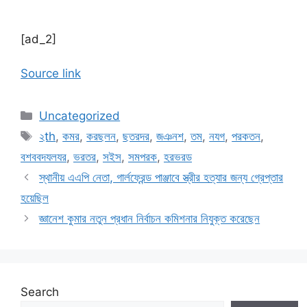
[ad_2]
Source link
Categories
Uncategorized
Tags
২th
,
কমর
,
করছলন
,
ছতরদর
,
জঞনশ
,
তম
,
নযগ
,
পরকতন
,
বশববদযলযর
,
ভরতর
,
সইস
,
সমপরক
,
হরভরড
স্থানীয় এএপি নেতা, গার্লফ্রেন্ড পাঞ্জাবে স্ত্রীর হত্যার জন্য গ্রেপ্তার
হয়েছিল
জ্ঞানেশ কুমার নতুন প্রধান নির্বাচন কমিশনার নিযুক্ত করেছেন
Search