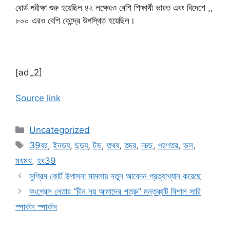
বোর্ড পরীক্ষা শুরু হয়েছিল ৪২ লক্ষেরও বেশি শিক্ষার্থী ভারত এবং বিদেশে ,,
৮০০ এরও বেশি কেন্দ্রে উপস্থিত হয়েছিল।
[ad_2]
Source link
Categories
Uncategorized
Tags
39যর
,
ইনডয
,
ছডয
,
টভ
,
তথয
,
তদর
,
দচছ
,
পরণতর
,
ভল
,
মখমখ
,
হব39
সুপ্রিম কোর্ট উপাসনা মামলায় নতুন আবেদন প্রত্যাখ্যান করেছে
কংগ্রেস নেতার “চীন নয় আমাদের শত্রু” মন্তব্যটি বিশাল সারি
স্পার্কস স্পার্কস