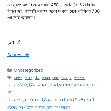
বেঙ্গালুরুতে কাভেরি থেকে প্রায় 1450 এমএলডি (প্রতিদিন মিলিয়ন
লিটার) জল, পাশাপাশি ভূগর্ভস্থ জলের সংস্থান থেকে অতিরিক্ত 700
এমএলডি প্রয়োজন।
[ad_2]
Source link
Categories
Uncategorized
Tags
অপচয
,
আকব
,
খড
,
জরমন
,
জলর
,
পনয
,
ব
,
বঙগলরত
নেতানিয়াহু ইউএনআরডাব্লুএ আইনের তাত্ক্ষণিক প্রয়োগের আদেশ
দেয়
এমমানুয়েল ম্যাক্রন ইউক্রেন যুদ্ধের বিষয়ে ইউরোপীয় জরুরি
বৈঠকের আগে ট্রাম্পের সাথে ফোন কল করেছেন