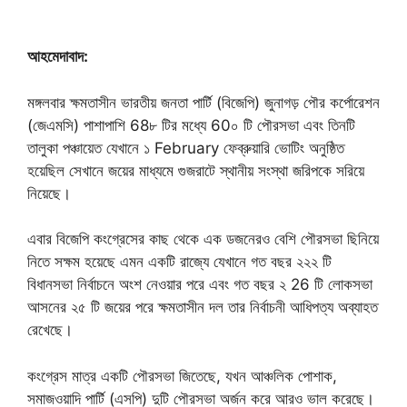
আহমেদাবাদ:
মঙ্গলবার ক্ষমতাসীন ভারতীয় জনতা পার্টি (বিজেপি) জুনাগড় পৌর কর্পোরেশন
(জেএমসি) পাশাপাশি 68৮ টির মধ্যে 60০ টি পৌরসভা এবং তিনটি
তালুকা পঞ্চায়েত যেখানে ১ February ফেব্রুয়ারি ভোটিং অনুষ্ঠিত
হয়েছিল সেখানে জয়ের মাধ্যমে গুজরাটে স্থানীয় সংস্থা জরিপকে সরিয়ে
নিয়েছে।
এবার বিজেপি কংগ্রেসের কাছ থেকে এক ডজনেরও বেশি পৌরসভা ছিনিয়ে
নিতে সক্ষম হয়েছে এমন একটি রাজ্যে যেখানে গত বছর ২২২ টি
বিধানসভা নির্বাচনে অংশ নেওয়ার পরে এবং গত বছর ২ 26 টি লোকসভা
আসনের ২৫ টি জয়ের পরে ক্ষমতাসীন দল তার নির্বাচনী আধিপত্য অব্যাহত
রেখেছে।
কংগ্রেস মাত্র একটি পৌরসভা জিতেছে, যখন আঞ্চলিক পোশাক,
সমাজওয়াদি পার্টি (এসপি) দুটি পৌরসভা অর্জন করে আরও ভাল করেছে।