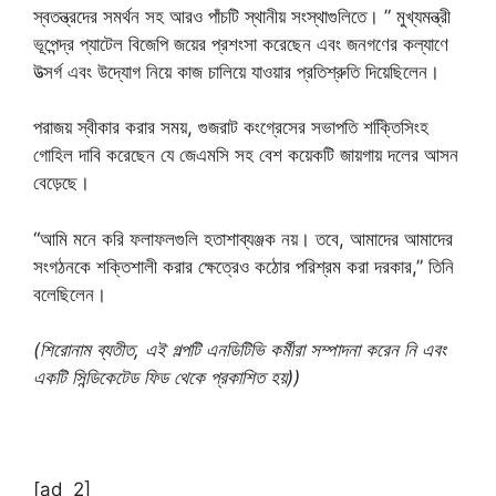
স্বতন্ত্রদের সমর্থন সহ আরও পাঁচটি স্থানীয় সংস্থাগুলিতে। ” মুখ্যমন্ত্রী
ভূপেন্দ্র প্যাটেল বিজেপি জয়ের প্রশংসা করেছেন এবং জনগণের কল্যাণে
উত্সর্গ এবং উদ্যোগ নিয়ে কাজ চালিয়ে যাওয়ার প্রতিশ্রুতি দিয়েছিলেন।
পরাজয় স্বীকার করার সময়, গুজরাট কংগ্রেসের সভাপতি শক্তিিসিংহ
গোহিল দাবি করেছেন যে জেএমসি সহ বেশ কয়েকটি জায়গায় দলের আসন
বেড়েছে।
“আমি মনে করি ফলাফলগুলি হতাশাব্যঞ্জক নয়। তবে, আমাদের আমাদের
সংগঠনকে শক্তিশালী করার ক্ষেত্রেও কঠোর পরিশ্রম করা দরকার,” তিনি
বলেছিলেন।
(শিরোনাম ব্যতীত, এই গল্পটি এনডিটিভি কর্মীরা সম্পাদনা করেন নি এবং
একটি সিন্ডিকেটেড ফিড থেকে প্রকাশিত হয়))
[ad_2]