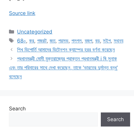
Source link
Categories
Uncategorized
Tags
68০
,
কর
,
গজরট
,
জত
,
পরসভ
,
পলগল
,
বজপ
,
বড
,
সইপ
,
সথনয
শিখ ডিপোর্তি আমাদের ডিটেনশন ক্যাম্পের হরর বর্ণনা করেছেন
প্রধানমন্ত্রী মোদী যুক্তরাজ্যের প্রাক্তন প্রধানমন্ত্রী i ষি সুনাক
এবং তার পরিবারের সাথে দেখা করেছেন, তাকে 'ভারতের দুর্দান্ত বন্ধু'
বলেছেন
Search
Search