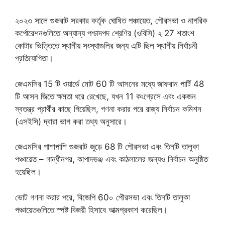
২০২৩ সালে গুজরাট সরকার কর্তৃক ঘোষিত পঞ্চায়েত, পৌরসভা ও নাগরিক
কর্পোরেশনগুলিতে অন্যান্য পশ্চাদপদ শ্রেণির (ওবিসি) ২ 27 শতাংশ
কোটার ভিত্তিতে স্থানীয় সংস্থাগুলির জন্য এটি ছিল স্থানীয় নির্বাচনী
প্রতিযোগিতা।
জেএমসির 15 টি ওয়ার্ডে মোট 60 টি আসনের মধ্যে জাফরান পার্টি 48
টি আসন জিতে ক্ষমতা ধরে রেখেছে, যখন 11 কংগ্রেসে এবং একজন
স্বতন্ত্র প্রার্থীর কাছে গিয়েছিল, গণনা করার পরে রাজ্য নির্বাচন কমিশন
(এসইসি) দ্বারা ভাগ করা তথ্য অনুসারে।
জেএমসির পাশাপাশি গুজরাট জুড়ে 68 টি পৌরসভা এবং তিনটি তালুকা
পঞ্চায়েত – গান্ধীনগর, কাপাদভঞ্জ এবং কাঠলালের জন্যও নির্বাচন অনুষ্ঠিত
হয়েছিল।
ভোট গণনা করার পরে, বিজেপি 60০ পৌরসভা এবং তিনটি তালুকা
পঞ্চায়েতগুলিতে স্পষ্ট বিজয়ী হিসাবে আত্মপ্রকাশ করেছিল।