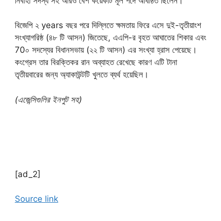
নির্বাহী সদস্য সহ আরও বেশ কয়েকটি মূল পদে অধিষ্ঠিত ছিলেন।
বিজেপি ২ years বছর পরে দিল্লিতে ক্ষমতায় ফিরে এসে দুই-তৃতীয়াংশ
সংখ্যাগরিষ্ঠ (৪৮ টি আসন) জিতেছে, এএপি-র বৃহত আঘাতের শিকার এবং
70০ সদস্যের বিধানসভায় (২২ টি আসন) এর সংখ্যা হ্রাস পেয়েছে।
কংগ্রেস তার বিরক্তিকর রান অব্যাহত রেখেছে কারণ এটি টানা
তৃতীয়বারের জন্য অ্যাকাউন্টটি খুলতে ব্যর্থ হয়েছিল।
(এজেন্সিগুলির ইনপুট সহ)
[ad_2]
Source link