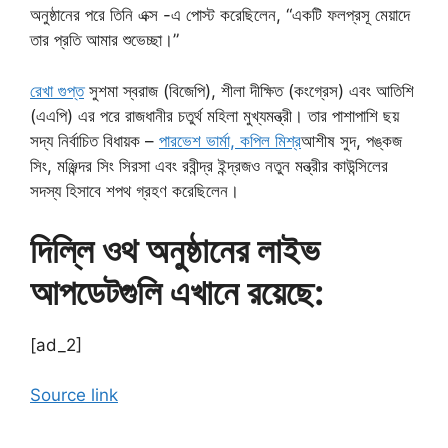
অনুষ্ঠানের পরে তিনি এক্স -এ পোস্ট করেছিলেন, “একটি ফলপ্রসূ মেয়াদে
তার প্রতি আমার শুভেচ্ছা।”
রেখা গুপ্ত
সুশমা স্বরাজ (বিজেপি), শীলা দীক্ষিত (কংগ্রেস) এবং আতিশি
(এএপি) এর পরে রাজধানীর চতুর্থ মহিলা মুখ্যমন্ত্রী। তার পাশাপাশি ছয়
সদ্য নির্বাচিত বিধায়ক –
পারভেশ ভার্মা, কপিল মিশ্র
আশীষ সুদ, পঙ্কজ
সিং, মঞ্জিন্দর সিং সিরসা এবং রবীন্দ্র ইন্দ্রজও নতুন মন্ত্রীর কাউন্সিলের
সদস্য হিসাবে শপথ গ্রহণ করেছিলেন।
দিল্লি ওথ অনুষ্ঠানের লাইভ
আপডেটগুলি এখানে রয়েছে:
[ad_2]
Source link