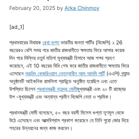
February 20, 2025
by
Arka Chinmoy
[ad_1]
প্রথমবারের বিধায়ক
রেখা গুপ্ত
ভারতীয় জনতা পার্টির (বিজেপি) ২ 26
বছরেরও বেশি সময় পরে জাতীয় রাজধানীতে ক্ষমতায় ফিরে আসার কয়েক
দিন পরে দিল্লির চতুর্থ মহিলা মুখ্যমন্ত্রী হিসাবে আজ শপথ গ্রহণ
করেছেন, এই 10 বছরের বিধি শেষ করে জাতীয় রাজধানীতে ক্ষমতায় ফিরে
এসেছেন
অরবিন্দ কেজরিওয়াল নেতৃত্বাধীন আম আদমি পার্টি
(এএপি) গ্র্যান্ড
অনুষ্ঠানটি আইকনিক রামলিলা গ্রাউন্ডে অনুষ্ঠিত হয়েছিল এবং এতে
উপস্থিত ছিলেন
প্রধানমন্ত্রী নরেন্দ্র মোদী
মুখ্যমন্ত্রী এবং ২০ টি রাজ্যের
উপ -মুখ্যমন্ত্রী এবং অন্যান্য প্রবীণ বিজেপি নেতা ও শ্রমিক।
প্রধানমন্ত্রী মোদী বলেছেন, ৫০ বছর বয়সী মিসেস গুপ্তা তৃণমূল থেকে
উঠে এসেছেন এবং আত্মবিশ্বাস প্রকাশ করেছেন যে তিনি পুরো জোর দিয়ে
শহরের উন্নয়নের জন্য কাজ করবেন।