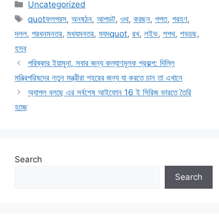
Categories
Uncategorized
Tags
quotফলপরস
,
অনষঠন
,
আপডট
,
ওথ
,
করছন
,
গপত
,
গরহণ
,
দলল
,
পরধনমনতর
,
মখযমনতর
,
মযদquot
,
রখ
,
লইভ
,
শপথ
,
শভচছ
,
হসব
পরিষ্কার ইয়ামুনা, সবার জন্য কল্যাণমূলক প্রকল্প: দিল্লি
মন্ত্রিপরিষদের নতুন মন্ত্রীরা শহরের জন্য যা করতে চান তা এখানে
অ্যাপল বলছে এর সর্বশেষ আইফোন 16 ই সিরিজ ভারতে তৈরি
হচ্ছে
Search
Search