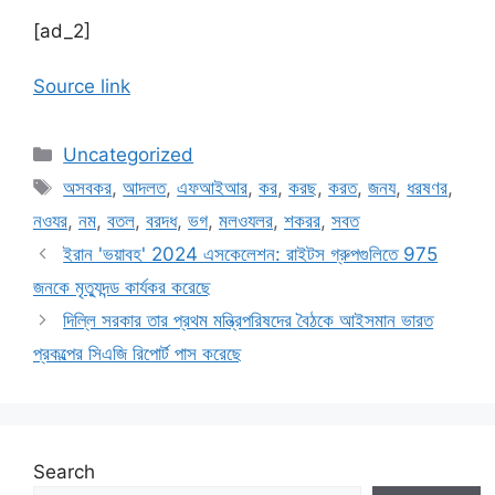
[ad_2]
Source link
Categories
Uncategorized
Tags
অসবকর
,
আদলত
,
এফআইআর
,
কর
,
করছ
,
করত
,
জনয
,
ধরষণর
,
নওযর
,
নম
,
বতল
,
বরদধ
,
ভগ
,
মলওযলর
,
শকরর
,
সবত
ইরান 'ভয়াবহ' 2024 এসকেলেশন: রাইটস গ্রুপগুলিতে 975
জনকে মৃত্যুদন্ড কার্যকর করেছে
দিল্লি সরকার তার প্রথম মন্ত্রিপরিষদের বৈঠকে আইসমান ভারত
প্রকল্পের সিএজি রিপোর্ট পাস করেছে
Search