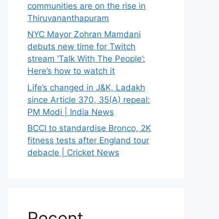
communities are on the rise in
Thiruvananthapuram
NYC Mayor Zohran Mamdani
debuts new time for Twitch
stream ‘Talk With The People’:
Here’s how to watch it
Life’s changed in J&K, Ladakh
since Article 370, 35(A) repeal:
PM Modi | India News
BCCI to standardise Bronco, 2K
fitness tests after England tour
debacle | Cricket News
Recent