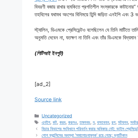
বিবরণী বজায় রাখার হুমকিতে প্রগতিশীল সংস্কারকে কাটানোর” 
তহবিলের যথাযথ অংশের বিনিময়ে হিন্দি জড়িত এনইপি এবং 3 ভা
স্ট্যালিন, ডিএমকে প্রেসিডেন্টও বলেছিলেন যে তিনি মাটিতে ত
অনুমতি দেবেন না, যতক্ষণ না তিনি এবং তাঁর ডিএমকে বিদ্যমা
(পিটিআই ইনপুট)
[ad_2]
Source link
Categories
Uncategorized
Tags
এনইপ
,
কট
,
করব
,
করলও
,
তমলনড
,
ন
,
বসতবযন
,
রপ
,
সটযলন
,
সনট
বিচার বিভাগের সংবিধানে পরিবর্তন করার অধিকার নেই: ভাইস প্রেসিডেন্
পোপ ফ্রান্সিসের অবস্থা 'সমালোচনামূলক' রয়ে গেছে: ভ্যাটিকান