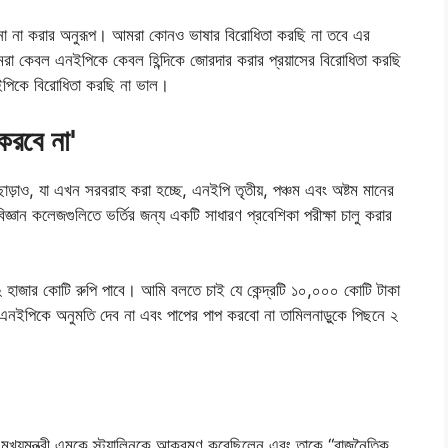
়াশোনা না করার অনুরূপ। আমরা কোনও ভাষার বিরোধিতা করছি না তবে এর
আমরা কেবল এনইপিকে কেবল হিন্দিকে জোরদার করার প্রয়াসের বিরোধিতা করছি
ইপিকে বিরোধিতা করছি না ভাল।
করবে না'
 ছাড়াও, যা এখন সরবরাহ করা হচ্ছে, এনইপি তৃতীয়, পঞ্চম এবং অষ্টম মানের
িজ্ঞান কলেজগুলিতে ভর্তির জন্য একটি সাধারণ প্রবেশিকা পরীক্ষা চালু করার
ু ২ হাজার কোটি রুপি পাবে। আমি বলতে চাই যে কেন্দ্রটি ১০,০০০ কোটি টাকা
ইপিকে অনুমতি দেব না এবং পাপের পাপ করবো না তামিলনাড়ুকে পিছনে ২
়ে মুখ্যমন্ত্রী এমকে স্ট্যালিনকে আক্রমণ করেছিলেন এবং তাকে “রাজনৈতিক