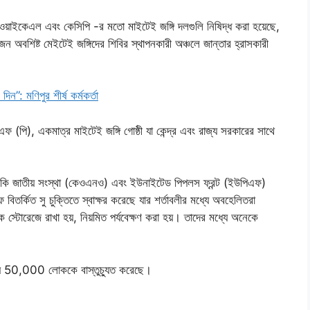
কেওয়াইকেএল এবং কেসিপি -র মতো মাইটেই জঙ্গি দলগুলি নিষিদ্ধ করা হয়েছে,
বশিষ্ট মেইটেই জঙ্গিদের শিবির স্থাপনকারী অঞ্চলে জান্তার হ্রাসকারী
িন”: মণিপুর শীর্ষ কর্মকর্তা
(পি), একমাত্র মাইটেই জঙ্গি গোষ্ঠী যা কেন্দ্র এবং রাজ্য সরকারের সাথে
া কুকি জাতীয় সংস্থা (কেওএনও) এবং ইউনাইটেড পিপলস ফ্রন্ট (ইউপিএফ)
র্কিত সু চুক্তিতে স্বাক্ষর করেছে যার শর্তাবলীর মধ্যে অবহেলিতরা
স্টোরেজে রাখা হয়, নিয়মিত পর্যবেক্ষণ করা হয়। তাদের মধ্যে অনেকে
ায় 50,000 লোককে বাস্তুচ্যুত করেছে।