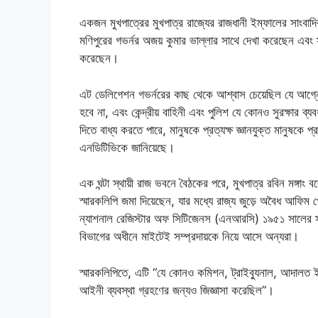
একজন মুখপাত্রের মুখপাত্র রাজ্যের রাজধানী ইম্ফালের সাং
মণিপুরের গভর্নর অজয় ​​কুমার ভাল্লার সাথে দেখা করেছেন এবং
করেছেন।
এট ডেলিগেশন গভর্নরের কাছ থেকে আশ্বাস চেয়েছিল যে আগ্নে
হবে না, এবং কেন্দ্রীয় বাহিনী এবং পুলিশ যে কোনও সুরক্ষার ব
দিতে বাধ্য করতে পারে, মানুষকে প্রত্যক্ষ জ্ঞানযুক্ত মানুষকে প
এনডিটিভিকে জানিয়েছে।
এক ঘন্টা স্থায়ী রাজ ভবনে বৈঠকের পরে, মুখপাত্র রবিন মঙ্গ
স্মারকলিপি জমা দিয়েছেন, যার মধ্যে রাজ্য জুড়ে অবৈধ আফিম পো
ন্যাশনাল রেজিস্টার অফ সিটিজেনস (এনআরসি) ১৯৫১ সালের 
বিভাগের অধীনে মাইটেই সম্প্রদায়কে নিয়ে আসে অন্যরা।
স্মারকলিপিতে, এটি “যে কোনও কমিশন, ট্রাইব্যুনাল, আদালত ইত্য
আইনী ব্যবস্থা গ্রহণের জন্যও জিজ্ঞাসা করেছিল”।