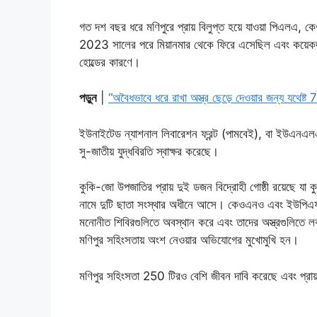
গত দশ বছর ধরে মণিপুরে প্রায় বিলুপ্ত হয়ে যাওয়া পিএলএ, 
2023 সালের পরে মিয়ানমার থেকে ফিরে এসেছিল এবং কয়েকজন অ
হোল্ডের কারণে।
পড়ুন
|
“অবৈধভাবে ধরে রাখা অস্ত্র ছেড়ে দেওয়ার জন্য যথেষ্ট 7 দ
ইউনাইটেড ন্যাশনাল লিবারেশন ফ্রন্ট (পামবেই), বা ইউএনএলএফ 
সু-জাতীয় যুদ্ধবিরতি স্বাক্ষর করেছে।
কুকি-জো উপজাতির প্রায় দুই ডজন বিদ্রোহী গোষ্ঠী রয়েছে য
নামে দুটি ছাতা সংস্থার অধীনে আসে। কেওএনও এবং ইউপিএফ বিত
মনোনীত শিবিরগুলিতে অবস্থান করে এবং তাদের অস্ত্রগুলিতে লক 
মণিপুর সহিংসতায় অংশ নেওয়ার অভিযোগের মুখোমুখি হন।
মণিপুর সহিংসতা 250 টিরও বেশি জীবন দাবি করেছে এবং প্র