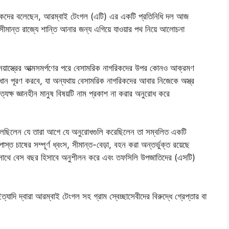
বাদিকদের বলেছেন, আরম্বাই টেংগল (এটি) এর একটি প্রতিনিধি দল আজ
 সীমান্ত রাজ্যে শান্তি আনার জন্য এগিয়ে যাওয়ার পথ নিয়ে আলোচনা
য়াস্ত্রের আত্মসমর্পণের পরে বেসামরিক নাগরিকদের উপর কোনও আক্রমণ
্যবধান পূরণ করবে, যা অন্যথায় বেসামরিক নাগরিকদের আবার নিজেকে অস্ত্র
্রত্যক্ষ জ্ঞানহীন মানুষ বিষয়টি নাম প্রকাশ না করার অনুরোধ করে
াং বলেছিলেন যে তারা আগে যে অনুরোধগুলি করেছিলেন তা সম্বলিত একটি
স্ত চাষের সম্পূর্ণ ধ্বংস, সীমান্ত-বেড়া, বহন করা অন্তর্ভুক্ত রয়েছে
সাথে বেস বছর হিসাবে অনুশীলন করে এবং তফসিলি উপজাতিদের (এসটি)
াদি দ্বারা আরম্বাই টেংগল সহ গ্রাম স্বেচ্ছাসেবীদের বিরুদ্ধে গ্রেপ্তার বা