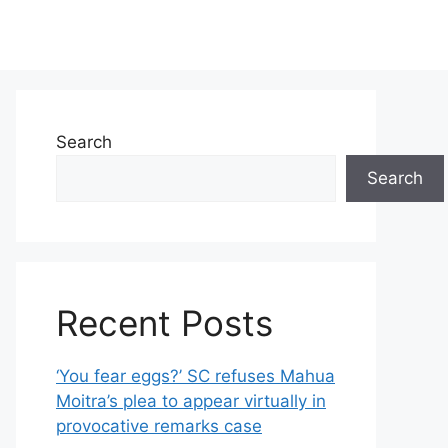
Search
Search
Recent Posts
‘You fear eggs?’ SC refuses Mahua
Moitra’s plea to appear virtually in
provocative remarks case