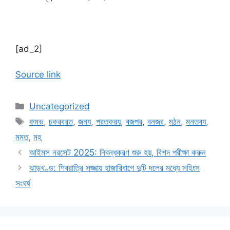
[ad_2]
Source link
Categories
Uncategorized
Tags
কমভ
,
চকরবরত
,
জনয
,
পরতকরয
,
বজপর
,
বনজর
,
মঠন
,
মনতবয
,
মমত
,
মহ
আইমস নরসেট 2025: নিবন্ধকরণ শুরু হয়, বিশদ পরীক্ষা করুন
ঝাড়খণ্ড: শিবরাত্রি সজ্জায় হাজারিবাগে দুটি দলের মধ্যে সহিংস
সংঘর্ষ