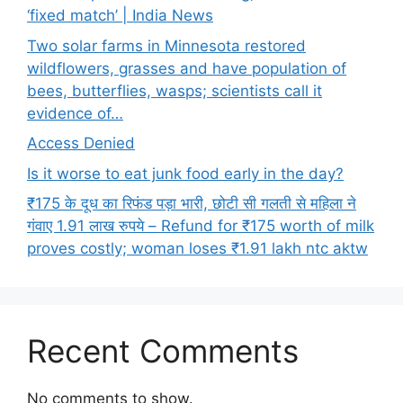
‘fixed match’ | India News
Two solar farms in Minnesota restored
wildflowers, grasses and have population of
bees, butterflies, wasps; scientists call it
evidence of…
Access Denied
Is it worse to eat junk food early in the day?
₹175 के दूध का रिफंड पड़ा भारी, छोटी सी गलती से महिला ने
गंवाए 1.91 लाख रुपये – Refund for ₹175 worth of milk
proves costly; woman loses ₹1.91 lakh ntc aktw
Recent Comments
No comments to show.