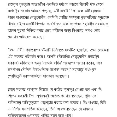
রাজ্যের বৃহত্তম শহরগুলির একটিতে ধর্ষণের কারণে বিরোধী পক্ষ থেকে
মহারাষ্ট্র সরকার আগুনে পড়েছে, এটি একটি শিক্ষা এবং এটি কেন্দ্রও।
শারদ পাওয়ারের নেতৃত্বাধীন এনসিপি গোষ্ঠীর সদস্যরা বৃহস্পতিবার স্বরগেট
থানার বাইরে একটি বিক্ষোভ করেছিলেন এবং কংগ্রেস মহারাষ্ট্র সরকারকে
তাদের সুরক্ষা নিশ্চিত করার চেয়ে নারীদের জন্য নিখরচায় আরও জোর
দেওয়ার অভিযোগ করেছে।
“যখন নির্বীশ গ্যাংরেপের ঘটনাটি দিল্লিতে সংঘটিত হয়েছিল, তখন লোকেরা
এই সরকার পরিবর্তন করে। আপনি (বিজেপির নেতৃত্বাধীন মহারাষ্ট্র
সরকার) মহিলাদের জন্য 'লাডকি বাহিন' প্রকল্পের প্রচার করেন, তবে
জনগণের মৌলিক বিষয়গুলিকে উপেক্ষা করেন,” মহারাষ্ট্র কংগ্রেস
প্রেসিডেন্ট হরশওয়ার্ডহান সালকাল বলেছেন।
রাজ্য সরকার আশ্বাস দিয়েছে যে কঠোর ব্যবস্থা নেওয়া হবে এবং মিঃ
শিন্ডের সহকর্মী উপ -মুখ্যমন্ত্রী অজিত পওয়ার বলেছেন, পুলিশকে
অবিলম্বে অভিযুক্তকে গ্রেপ্তার করতে বলা হয়েছে। মিঃ পাওয়ার, যিনি
এনসিপির সভাপতিও রয়েছেন, তিনি আরও বলেছেন যে মামলায়
অভিযুক্তদের একমাত্র শাস্তি মৃত্যু হতে পারে।