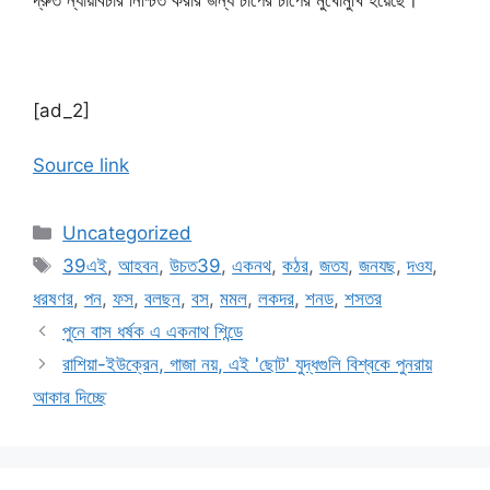
দ্রুত ন্যায়বিচার নিশ্চিত করার জন্য চাপের চাপের মুখোমুখি হয়েছে।
[ad_2]
Source link
Categories
Uncategorized
Tags
39এই
,
আহবন
,
উচত39
,
একনথ
,
কঠর
,
জতয
,
জনযছ
,
দওয
,
ধরষণর
,
পন
,
ফস
,
বলছন
,
বস
,
মমল
,
লকদর
,
শনড
,
শসতর
পুনে বাস ধর্ষক এ একনাথ শিন্ডে
রাশিয়া-ইউক্রেন, গাজা নয়, এই 'ছোট' যুদ্ধগুলি বিশ্বকে পুনরায়
আকার দিচ্ছে