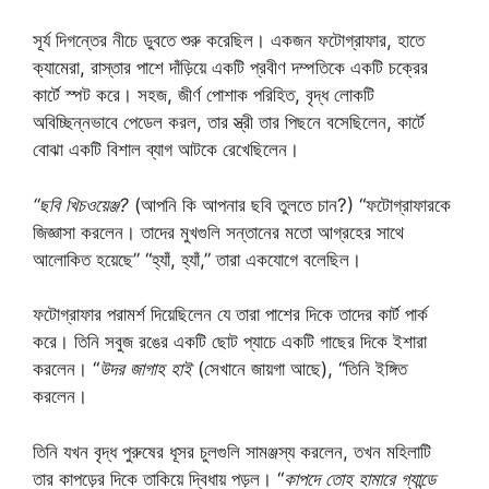
সূর্য দিগন্তের নীচে ডুবতে শুরু করেছিল। একজন ফটোগ্রাফার, হাতে
ক্যামেরা, রাস্তার পাশে দাঁড়িয়ে একটি প্রবীণ দম্পতিকে একটি চক্রের
কার্টে স্পট করে। সহজ, জীর্ণ পোশাক পরিহিত, বৃদ্ধ লোকটি
অবিচ্ছিন্নভাবে পেডেল করল, তার স্ত্রী তার পিছনে বসেছিলেন, কার্টে
বোঝা একটি বিশাল ব্যাগ আটকে রেখেছিলেন।
“ছবি খিচওয়েঞ্জ?
(আপনি কি আপনার ছবি তুলতে চান?) “ফটোগ্রাফারকে
জিজ্ঞাসা করলেন। তাদের মুখগুলি সন্তানের মতো আগ্রহের সাথে
আলোকিত হয়েছে” “হ্যাঁ, হ্যাঁ,” তারা একযোগে বলেছিল।
ফটোগ্রাফার পরামর্শ দিয়েছিলেন যে তারা পাশের দিকে তাদের কার্ট পার্ক
করে। তিনি সবুজ রঙের একটি ছোট প্যাচে একটি গাছের দিকে ইশারা
করলেন। “
উদর জাগাহ হাই
(সেখানে জায়গা আছে), “তিনি ইঙ্গিত
করলেন।
তিনি যখন বৃদ্ধ পুরুষের ধূসর চুলগুলি সামঞ্জস্য করলেন, তখন মহিলাটি
তার কাপড়ের দিকে তাকিয়ে দ্বিধায় পড়ল। “
কাপদে তোহ হামারে গ্যান্ডে