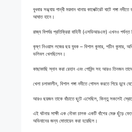
বুধবার সন্ধ্যায় গান্ধী ময়দান থানায় কালেক্টরেট ঘাটে গঙ্গা নদীতে
আঘাত হানে।
রাজ্য বিপর্যয় প্রতিক্রিয়া বাহিনী (এসডিআরএফ) এখনও পর্যন্
কৃষ্ণ নিওয়াস লজের ছয় যুবক – বিশাল কুমার, শচীন কুমার, অ
ভলিবল খেলছিলেন।
কাছাকাছি স্নান করা রেহান এবং গোবিন্দ সহ আরও তিনজন তাদে
খেলা চলাকালীন, বিশাল গঙ্গা নদীতে গোসল করতে গিয়ে ডুবে যে
আরও ছয়জন তাকে বাঁচাতে ছুটে এসেছিল, কিন্তু সকলেই স্রো
এই ঘটনার সাক্ষী এক নৌকা চালক একটি বাঁশের মেরু ছুঁড়ে 
অভিযানের জন্য মোতায়েন করা হয়েছিল।