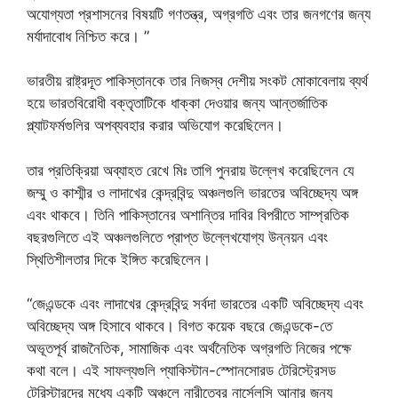
অযোগ্যতা প্রশাসনের বিষয়টি গণতন্ত্র, অগ্রগতি এবং তার জনগণের জন্য
মর্যাদাবোধ নিশ্চিত করে। ”
ভারতীয় রাষ্ট্রদূত পাকিস্তানকে তার নিজস্ব দেশীয় সংকট মোকাবেলায় ব্যর্থ
হয়ে ভারতবিরোধী বক্তৃতাটিকে ধাক্কা দেওয়ার জন্য আন্তর্জাতিক
প্ল্যাটফর্মগুলির অপব্যবহার করার অভিযোগ করেছিলেন।
তার প্রতিক্রিয়া অব্যাহত রেখে মিঃ তাগি পুনরায় উল্লেখ করেছিলেন যে
জম্মু ও কাশ্মীর ও লাদাখের কেন্দ্রবিন্দু অঞ্চলগুলি ভারতের অবিচ্ছেদ্য অঙ্গ
এবং থাকবে। তিনি পাকিস্তানের অশান্তির দাবির বিপরীতে সাম্প্রতিক
বছরগুলিতে এই অঞ্চলগুলিতে প্রাপ্ত উল্লেখযোগ্য উন্নয়ন এবং
স্থিতিশীলতার দিকে ইঙ্গিত করেছিলেন।
“জেএন্ডকে এবং লাদাখের কেন্দ্রবিন্দু সর্বদা ভারতের একটি অবিচ্ছেদ্য এবং
অবিচ্ছেদ্য অঙ্গ হিসাবে থাকবে। বিগত কয়েক বছরে জেএন্ডকে-তে
অভূতপূর্ব রাজনৈতিক, সামাজিক এবং অর্থনৈতিক অগ্রগতি নিজের পক্ষে
কথা বলে। এই সাফল্যগুলি প্যাকিস্টান-স্পোনসোরড টেরিস্ট্রেসড
টেরিস্টারদের মধ্যে একটি অঞ্চলে নারীত্বের নার্সেলসি আনার জন্য