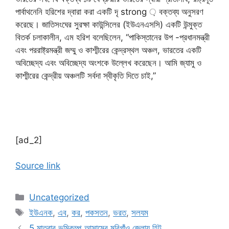
পার্বাথনেনি হরিশের দ্বারা করা একটি দৃ strong ় বক্তব্য অনুসরণ
করেছে। জাতিসংঘের সুরক্ষা কাউন্সিলের (ইউএনএসসি) একটি উন্মুক্ত
বিতর্ক চলাকালীন, এম হরিশ বলেছিলেন, “পাকিস্তানের উপ -প্রধানমন্ত্রী
এবং পররাষ্ট্রমন্ত্রী জম্মু ও কাশ্মীরের কেন্দ্রস্থল অঞ্চল, ভারতের একটি
অবিচ্ছেদ্য এবং অবিচ্ছেদ্য অংশকে উল্লেখ করেছেন। আমি জ্যামু ও
কাশ্মীরের কেন্দ্রীয় অঞ্চলটি সর্বদা স্বীকৃতি দিতে চাই,”
[ad_2]
Source link
Categories
Uncategorized
Tags
ইউএনক
,
এব
,
কর
,
পকসতন
,
ভরত
,
সলযম
5 মাত্রার ভূমিকম্প আসামের মরিগাঁও জেলায় হিট