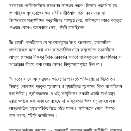
সরকারের প্রতিশ্রুতিতে জনগণের আস্থার প্রমাণ হিসাবে প্রমাণিত হয়।
গণতান্ত্রিক মূল্যবোধের ক্ষয় রাষ্ট্রীয় নীতিমালা গঠন করে এবং যা
নির্লজ্জভাবে সন্ত্রাসীদের সন্ত্রাসীদের আশ্রয় দেয়, পাকিস্তান কারও বক্তৃতা
দেওয়ার কোনও অবস্থানে নেই, “তিনি বলেছিলেন
মিঃ তায়াগি বলেছিলেন যে সংখ্যালঘুদের উপর অত্যাচার, রাজনৈতিক
মতবিরোধকে দমন করা এবং আন্তর্জাতিকভাবে অনুমোদিত সন্ত্রাসীদের
আশ্রয় দেওয়ার নিজস্ব ট্র্যাক রেকর্ডের কারণে পাকিস্তানের মানবাধিকার বা
গণতন্ত্রের বিষয়ে কথা বলার কোনও বিশ্বাসযোগ্যতা ছিল না।
“ভারতের সাথে অস্বাস্থ্যকর আবেশের পরিবর্তে পাকিস্তানের উচিত তার
নিজস্ব লোকদের প্রকৃত প্রশাসন ও ন্যায়বিচার প্রদানের দিকে মনোনিবেশ
করা উচিত। দুর্ভাগ্যজনক যে এই কাউন্সিলের সময়টি একটি ব্যর্থ রাষ্ট্র
দ্বারা অপচয় করা অব্যাহত রয়েছে যা অস্থিরতার উপর সমৃদ্ধ হয় এবং
আন্তর্জাতিক হ্যান্ডআউটগুলিতে বেঁচে থাকে। পাকিস্তান থেকে শিখতে
ভাল করবে, “তিনি বলেছিলেন।
ভারতের সর্বশেষ বক্তব্য ১৯ ফেব্রুয়ারি ভারতের স্থায়ী প্রতিনিধি, রাষ্ট্রদূত