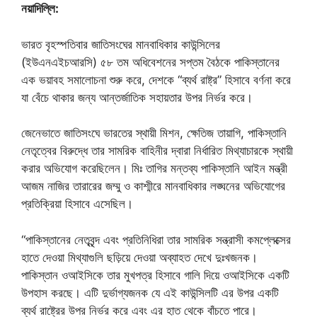
নয়াদিল্লি:
ভারত বৃহস্পতিবার জাতিসংঘের মানবাধিকার কাউন্সিলের
(ইউএনএইচআরসি) ৫৮ তম অধিবেশনের সপ্তম বৈঠকে পাকিস্তানের
এক ভয়াবহ সমালোচনা শুরু করে, দেশকে “ব্যর্থ রাষ্ট্র” হিসাবে বর্ণনা করে
যা বেঁচে থাকার জন্য আন্তর্জাতিক সহায়তার উপর নির্ভর করে।
জেনেভাতে জাতিসংঘে ভারতের স্থায়ী মিশন, ক্ষেতিজ তায়াগি, পাকিস্তানি
নেতৃত্বের বিরুদ্ধে তার সামরিক বাহিনীর দ্বারা নির্ধারিত মিথ্যাচারকে স্থায়ী
করার অভিযোগ করেছিলেন। মিঃ তাগির মন্তব্য পাকিস্তানি আইন মন্ত্রী
আজম নাজির তারারের জম্মু ও কাশ্মীরে মানবাধিকার লঙ্ঘনের অভিযোগের
প্রতিক্রিয়া হিসাবে এসেছিল।
“পাকিস্তানের নেতৃবৃন্দ এবং প্রতিনিধিরা তার সামরিক সন্ত্রাসী কমপ্লেক্সের
হাতে দেওয়া মিথ্যাগুলি ছড়িয়ে দেওয়া অব্যাহত দেখে দুঃখজনক।
পাকিস্তান ওআইসিকে তার মুখপত্র হিসাবে গালি দিয়ে ওআইসিকে একটি
উপহাস করছে। এটি দুর্ভাগ্যজনক যে এই কাউন্সিলটি এর উপর একটি
ব্যর্থ রাষ্ট্রের উপর নির্ভর করে এবং এর হাত থেকে বাঁচতে পারে।