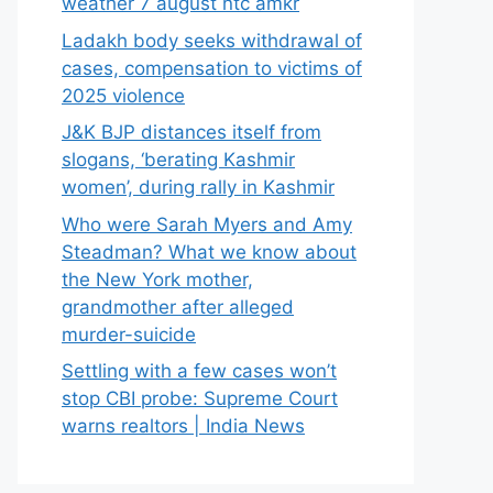
weather 7 august ntc amkr
Ladakh body seeks withdrawal of
cases, compensation to victims of
2025 violence
J&K BJP distances itself from
slogans, ‘berating Kashmir
women’, during rally in Kashmir
Who were Sarah Myers and Amy
Steadman? What we know about
the New York mother,
grandmother after alleged
murder-suicide
Settling with a few cases won’t
stop CBI probe: Supreme Court
warns realtors | India News