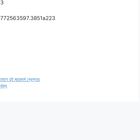
23
7.1772563597.3851a223
যোগে দুই জুয়েলার্স গ্রেপ্তার
থক্য