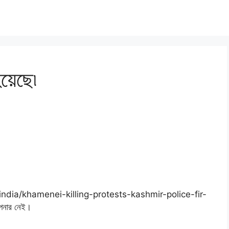
য়েছে৷
e/india/khamenei-killing-protests-kashmir-police-fir-
পনার নেই।