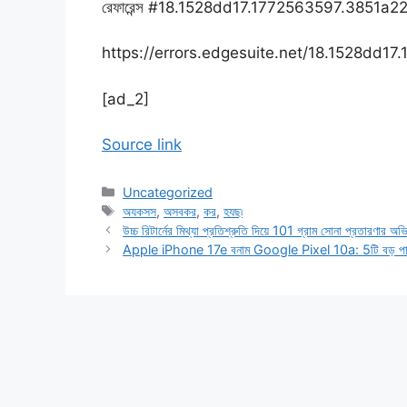
রেফারেন্স #18.1528dd17.1772563597.3851a2
https://errors.edgesuite.net/18.1528dd1
[ad_2]
Source link
Categories
Uncategorized
Tags
অযকসস
,
অসবকর
,
কর
,
হযছ৷
উচ্চ রিটার্নের মিথ্যা প্রতিশ্রুতি দিয়ে 101 গ্রাম সোনা প্রতারণার অভি
Apple iPhone 17e বনাম Google Pixel 10a: 5টি বড় পার্