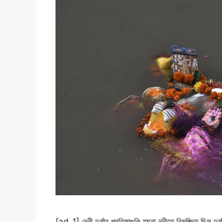
[ad_1] দেবী দুর্গার প্রতিমাগুলি যমুনা নদীতে নিমজ্জিত ছিল দুর