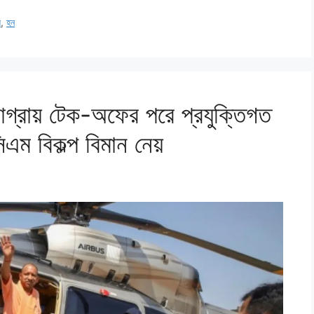
য
,
হন
গ্রায় টেক-অফের পরে প্রযুক্তিগত
িএম বিকল্প বিমান নেয়