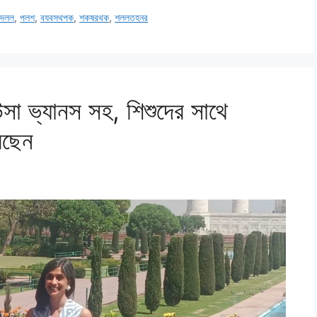
,
দলল
,
পলশ
,
বযবসথপক
,
শকষরথক
,
শললতহনর
উসা ভ্যানস সহ, শিশুদের সাথে
েছেন