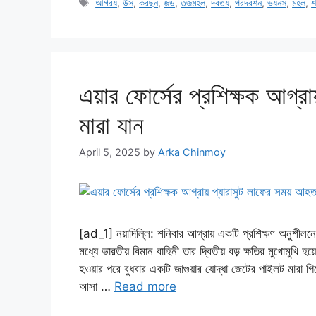
Tags
আগরয
,
উস
,
করছন
,
জড
,
তজমহল
,
দবতয
,
পরদরশন
,
ভযনস
,
মহল
,
শ
এয়ার ফোর্সের প্রশিক্ষক আগ্র
মারা যান
April 5, 2025
by
Arka Chinmoy
[ad_1] নয়াদিল্লি: শনিবার আগ্রায় একটি প্রশিক্ষণ অনুশীলনের
মধ্যে ভারতীয় বিমান বাহিনী তার দ্বিতীয় বড় ক্ষতির মুখোমুখি 
হওয়ার পরে বুধবার একটি জাগুয়ার যোদ্ধা জেটের পাইলট মারা গ
আসা …
Read more