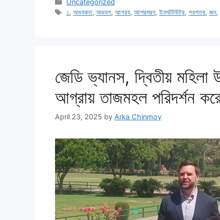
Categories
Uncategorized
Tags
১
,
অভযকত
,
অভযগ
,
আগরয
,
আশরমরন
,
ইনসটটউটর
,
গরপতর
,
জন
জেডি ভ্যানস, দ্বিতীয় মহিলা 
আগ্রায় তাজমহল পরিদর্শন কর
April 23, 2025
by
Arka Chinmoy