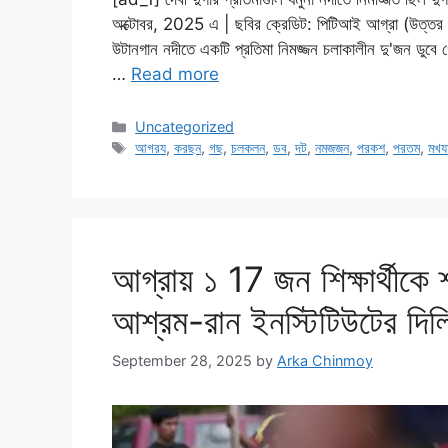
অক্টোবর, 2025 এ | ছবির ক্রেডিট: পিটিআই আগ্রা (উত্তর প্
উটানগান নদীতে একটি প্রতিমা নিমজ্জন চলাকালীন দু'জন ডুবে গ
…
Read more
Categories
Uncategorized
Tags
আগরয
,
করছন
,
গছ
,
চলকলন
,
ডব
,
দট
,
নমজজন
,
পরকশ
,
পরতম
,
মখয
আগ্রায় ১ 17 জন শিক্ষার্থীক
আশ্রম-রান ইনস্টিটিউটের দিল্ল
September 28, 2025
by
Arka Chinmoy