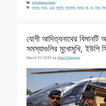
Categories
Uncategorized
Tags
আগরয
,
আহত
,
এযর
,
পযরসট
,
পরশকষক
,
ফরসর
,
মর
,
যন
,
লফর
,
সম
যোগী আদিত্যনাথের বিমানটি আ
সমস্যাগুলির মুখোমুখি, ইউপি স
March 27, 2025
by
Arka Chinmoy