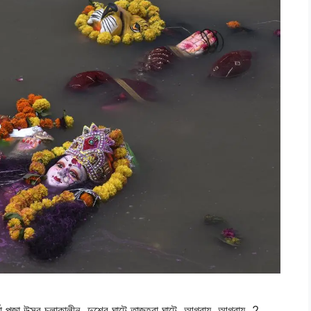
্গা পূজা উত্সব চলাকালীন, দুশের ঘাটে তাজহরা ঘাটে, আগ্রায়, আগ্রায়, 2