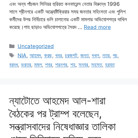
এবং অন্য পাঁচজন সিনিয়র হুরিয়ত কনফারেন্স নেতার বিরুদ্ধে 1996
সালে শ্রীনগরে একটি অন্ত্যেষ্টিক্রিয়ার সময় জনতার সহিংসতা এবং পুলিশ
কর্মীদের উপর নির্বিচারে গুলি চালানোর একটি মামলার অভিযোগপত্র দাখিল
করেছে।শাহ ছাড়াও অভিযোগপত্রে সৈয়দ …
Read more
Categories
Uncategorized
Tags
NIA
,
আহমদ
,
করছ
,
খবর
,
চরজশট
,
জনত
,
দখল
,
নতর
,
পচ
,
বরদধ
,
ভরতর
,
মমল
,
শবর
,
শরনগর
,
শহ
,
সনযর
,
সহসত
,
হরযত
ন্যাটোতে আহমেদ আল-শারা
বৈঠকের পর ট্রাম্প বলেছেন,
সন্ত্রাসবাদের নিষেধাজ্ঞার তালিকা