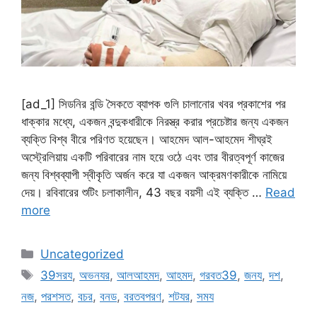
[ad_1] সিডনির বন্ডি সৈকতে ব্যাপক গুলি চালানোর খবর প্রকাশের পর
ধাক্কার মধ্যে, একজন বন্দুকধারীকে নিরস্ত্র করার প্রচেষ্টার জন্য একজন
ব্যক্তি বিশ্ব বীরে পরিণত হয়েছেন। আহমেদ আল-আহমেদ শীঘ্রই
অস্ট্রেলিয়ায় একটি পরিবারের নাম হয়ে ওঠে এবং তার বীরত্বপূর্ণ কাজের
জন্য বিশ্বব্যাপী স্বীকৃতি অর্জন করে যা একজন আক্রমণকারীকে নামিয়ে
দেয়। রবিবারের শুটিং চলাকালীন, 43 বছর বয়সী এই ব্যক্তি …
Read
more
Categories
Uncategorized
Tags
39সরয
,
অভনযর
,
আলআহমদ
,
আহমদ
,
গরবত39
,
জনয
,
দশ
,
নজ
,
পরশসত
,
বচর
,
বনড
,
বরতবপরণ
,
শটযর
,
সময