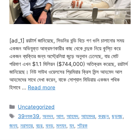
[ad_1] রয়টার্স জানিয়েছে, সিডনির বন্ডি বিচে গণ গুলি চালানোর সময়
একজন অভিযুক্ত আক্রমণকারীর কাছ থেকে বন্দুক নিয়ে কুস্তি করে
একজন ব্যক্তির জন্য অস্ট্রেলিয়া জুড়ে অনুদান ঢেলেছে, যার মোট
পরিমাণ এখন $1.1 মিলিয়ন ($744,000) অতিক্রম করেছে, রয়টার্স
জানিয়েছে। নিউ সাউথ ওয়েলসের প্রিমিয়ার ক্রিস মিন্স আহমেদ আল
আহমেদের সাথে দেখা করেন, যাকে সোশ্যাল মিডিয়ায় একজন পথিক
হিসাবে …
Read more
Categories
Uncategorized
Tags
39নযক39
,
অনদন
,
আল
,
আহমদ
,
আহমদর
,
করছন
,
ছডযছ
,
জনয
,
নরসতর
,
বচর
,
বনড
,
মলযন
,
যন
,
শটরক