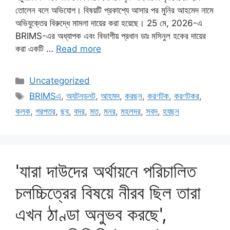
তোলেন বলে অভিযোগ। বিষয়টি প্রকাশ্যে আসার পর মুনির আহমেদ নামে
অভিযুক্তের বিরুদ্ধে মামলা দায়ের করা হয়েছে। 25 মে, 2026-এ
BRIMS-এর অধ্যাপক এবং বিভাগীয় প্রধান ডাঃ মসিনুল হকের দায়ের
করা একটি …
Read more
Categories
Uncategorized
Tags
BRIMSএ
,
অযটনডনট
,
আহমদ
,
করছন
,
করণটক
,
করণটকর
,
কলক
,
গরপতর
,
ছব
,
বদর
,
মত
,
মনর
,
মহলদর
,
সবদ
,
হযছন
'যারা দাউদের অর্থায়নে পরিচালিত
চলচ্চিত্রের বিষয়ে নীরব ছিল তারা
এখন ঠাণ্ডা অনুভব করছে',