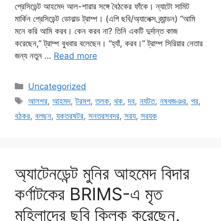
প্রেসিডেন্ট আহমেদ আল-শারার সঙ্গে বৈঠকের ফাঁকে। ন্যাটো সামিট
মার্কিন প্রেসিডেন্ট ডোনাল্ড ট্রাম্প। (এপি ছবি/অ্যালেক্স ব্র্যান্ডন) “আমি
মনে করি আমি করব। কেন করব না? তিনি একটি দুর্দান্ত কাজ
করেছেন,” ট্রাম্প বুধবার বলেছেন। “হ্যাঁ, করব।” ট্রাম্প সিরিয়ার নেতার
জন্য নতুন …
Read more
Categories
Uncategorized
Tags
আলশর
,
আহমদ
,
টরমপ
,
তলক
,
থক
,
দব
,
নযটত
,
নষধজঞর
,
পর
,
বঠকর
,
বলছন
,
যকতরষটর
,
সনতরসবদর
,
সরয
,
সরযক
অ্যাটেনডেন্ট মুনির আহমেদ বিদার
কর্ণাটকের BRIMS-এ মৃত
মহিলাদের ছবি ক্লিক করেছেন,