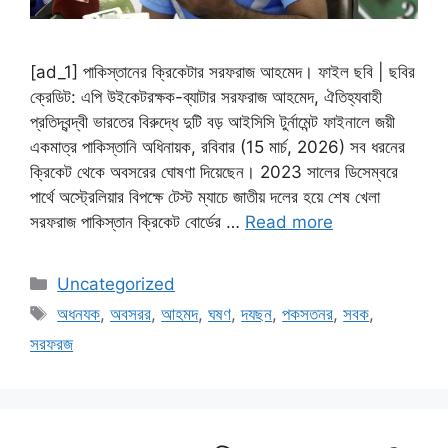
[ad_1] পাকিস্তানের ক্রিকেটার সরফরাজ আহমেদ। ফাইল ছবি | ছবির
ক্রেডিট: এপি উইকেটরক্ষক-ব্যাটার সরফরাজ আহমেদ, ঐতিহ্যবাহী
প্রতিদ্বন্দ্বী ভারতের বিরুদ্ধে দুটি বড় আইসিসি টুর্নামেন্ট ফাইনালে জয়ী
একমাত্র পাকিস্তানি অধিনায়ক, রবিবার (15 মার্চ, 2026) সব ধরনের
ক্রিকেট থেকে অবসরের ঘোষণা দিয়েছেন। 2023 সালের ডিসেম্বরে
পার্থে অস্ট্রেলিয়ার বিপক্ষে টেস্ট ম্যাচে জাতীয় দলের হয়ে শেষ খেলা
সরফরাজ পাকিস্তান ক্রিকেট বোর্ডের …
Read more
Categories
Uncategorized
Tags
অধনযক
,
অবসরর
,
আহমদ
,
ঘষণ
,
দযছন
,
পকসতনর
,
সবক
,
সরফরজ