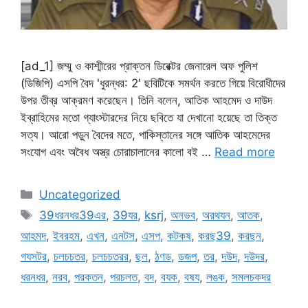
[ad_1] জম্মু ও কাশ্মীরের প্রাক্তন ডিরেক্টর জেনারেল অফ পুলিশ
(ডিজিপি) এসপি বৈদ 'ধুরন্ধর: 2' ছবিটিকে সমর্থন করতে গিয়ে বিরোধীদের
উপর তীব্র আক্রমণ করেছেন। তিনি বলেন, আতিক আহমেদ ও দাউদ
ইব্রাহিমের মতো গ্যাংস্টারদের নিয়ে ছবিতে যা দেখানো হয়েছে তা তিক্ত
সত্য। আরো পড়ুন বৈদের মতে, পাকিস্তানের সঙ্গে আতিক আহমেদের
সংযোগ এবং অবৈধ অস্ত্র চোরাচালানের কালো বই …
Read more
Categories
Uncategorized
Tags
39ধরনধর39এর
,
39যর
,
ksrj
,
অনভব
,
অরথযন
,
আতক
,
আহমদ
,
ইবরহম
,
এখন
,
এনটস
,
এসপ
,
কটকষ
,
করছ39
,
করছন
,
গযসটর
,
চলচচতর
,
চলচচতরর
,
ছল
,
ঠণড
,
ডজপ
,
তর
,
দউদ
,
দউদর
,
ধরনধর
,
নরব
,
পরকতন
,
পরচলত
,
বদ
,
বযক
,
বষয
,
লঙক
,
সমলচকদর