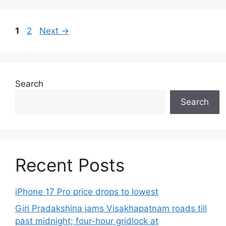
Page
Page
1
2
Next
→
Search
Search
Recent Posts
iPhone 17 Pro price drops to lowest
Giri Pradakshina jams Visakhapatnam roads till
past midnight; four-hour gridlock at