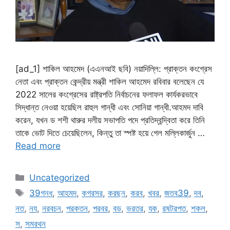
[ad_1] শাকিল আহমেদ (এএনআই ছবি) নয়াদিল্লি: প্রাক্তন কংগ্রেস
নেতা এবং প্রাক্তন কেন্দ্রীয় মন্ত্রী শাকিল আহমেদ রবিবার বলেছেন যে
2022 সালের কংগ্রেসের রাষ্ট্রপতি নির্বাচনের ফলাফল কার্যকরভাবে
সিদ্ধান্ত নেওয়া হয়েছিল রাহুল গান্ধী এবং সোনিয়া গান্ধী.আহমদ দাবি
করেন, যখন ড শশী থারুর দলীয় সভাপতি পদে প্রতিদ্বন্দ্বিতা করে তিনি
তাকে ভোট দিতে চেয়েছিলেন, কিন্তু তা স্পষ্ট হয়ে গেল মল্লিকার্জুন …
Read more
Categories
Uncategorized
Tags
39গনধ
,
আহমদ
,
কগরসর
,
করছন
,
করব
,
খবর
,
জতব39
,
দব
,
নত
,
নয
,
নরবচন
,
পরকতন
,
পরবর
,
বড
,
ভরতর
,
যক
,
রষটরপত
,
শকল
,
স
,
সমরথন