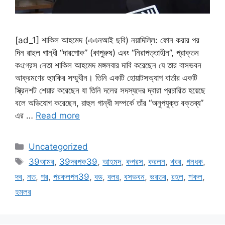
[ad_1] শাকিল আহমেদ (এএনআই ছবি) নয়াদিল্লি: ফোন করার পর
দিন রাহুল গান্ধী “দারপোক” (কাপুরুষ) এবং “নিরাপত্তাহীন”, প্রাক্তন
কংগ্রেস নেতা শাকিল আহমেদ মঙ্গলবার দাবি করেছেন যে তার বাসভবন
আক্রমণের হুমকির সম্মুখীন। তিনি একটি হোয়াটসঅ্যাপ বার্তার একটি
স্ক্রিনশট শেয়ার করেছেন যা তিনি দলের সদস্যদের দ্বারা প্রচারিত হয়েছে
বলে অভিযোগ করেছেন, রাহুল গান্ধী সম্পর্কে তাঁর “অনুপযুক্ত বক্তব্য”
এর …
Read more
Categories
Uncategorized
Tags
39আমর
,
39দরপক39
,
আহমদ
,
কগরস
,
করলন
,
খবর
,
গনধক
,
দব
,
নত
,
পর
,
পরকলপন39
,
বড
,
বলর
,
বসভবন
,
ভরতর
,
রহল
,
শকল
,
হমলর