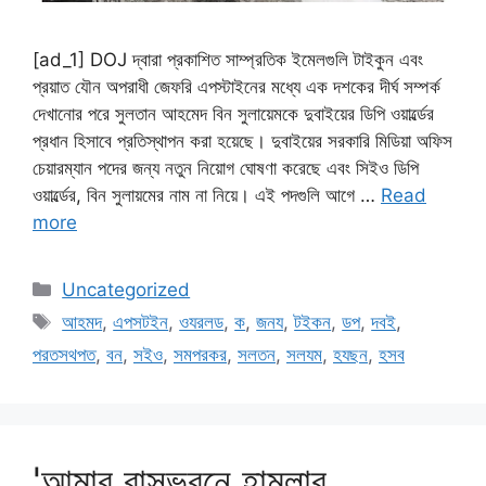
[ad_1] DOJ দ্বারা প্রকাশিত সাম্প্রতিক ইমেলগুলি টাইকুন এবং
প্রয়াত যৌন অপরাধী জেফরি এপস্টাইনের মধ্যে এক দশকের দীর্ঘ সম্পর্ক
দেখানোর পরে সুলতান আহমেদ বিন সুলায়েমকে দুবাইয়ের ডিপি ওয়ার্ল্ডের
প্রধান হিসাবে প্রতিস্থাপন করা হয়েছে। দুবাইয়ের সরকারি মিডিয়া অফিস
চেয়ারম্যান পদের জন্য নতুন নিয়োগ ঘোষণা করেছে এবং সিইও ডিপি
ওয়ার্ল্ডের, বিন সুলায়মের নাম না নিয়ে। এই পদগুলি আগে …
Read
more
Categories
Uncategorized
Tags
আহমদ
,
এপসটইন
,
ওযরলড
,
ক
,
জনয
,
টইকন
,
ডপ
,
দবই
,
পরতসথপত
,
বন
,
সইও
,
সমপরকর
,
সলতন
,
সলযম
,
হযছন
,
হসব
'আমার বাসভবনে হামলার