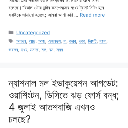
নিয়মিত এবং পদাধিকারবলে সদস্যদের আলোচনায় অংশ নিতে
বলেছে।“বিকাল ৩টায় মন্দির কমপ্লেক্সের মধ্যে ট্রাস্ট মিটিং হবে।
সবাইকে জানানো হয়েছে; আমরা আশা করি …
Read more
Categories
Uncategorized
Tags
অনদন
,
আছ
,
আজ
,
এজনডয
,
ক
,
করব
,
খবর
,
টরসট
,
বঠক
,
ভরতর
,
মধয
,
মনদর
,
মল
,
রম
,
সরর
ন্যাশনাল মল ইভাকুয়েশন আপডেট:
ওয়াশিংটন, ডিসিতে ঝড় ফোর্স বন্ধ;
4 জুলাই আতশবাজি এখনও
চলছে?