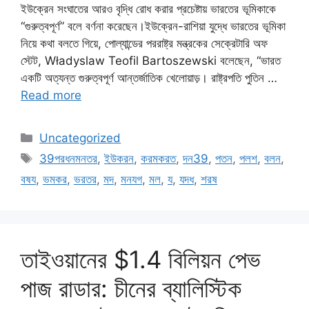
ইউক্রেন সংঘাতের আরও বৃদ্ধি রোধ করার প্রচেষ্টায় ভারতের ভূমিকাকে
“গুরুত্বপূর্ণ” বলে বর্ণনা করেছেন।ইউক্রেন-রাশিয়া যুদ্ধে ভারতের ভূমিকা
নিয়ে কথা বলতে গিয়ে, পোল্যান্ডের পররাষ্ট্র মন্ত্রকের সেক্রেটারি অফ
স্টেট, Władyslaw Teofil Bartoszewski বলেছেন, “ভারত
একটি অত্যন্ত গুরুত্বপূর্ণ আন্তর্জাতিক খেলোয়াড়। রাষ্ট্রপতি পুতিন …
Read more
Categories
Uncategorized
Tags
39পরধনমনতর
,
ইউকরন
,
করমকরত
,
দন39
,
পতন
,
পলশ
,
বলন
,
বষয
,
ভমকর
,
ভরতর
,
মদ
,
মনযগ
,
মল
,
য
,
যদধ
,
শরষ
তাইওয়ানের $1.4 বিলিয়ন পেভ
পাজ রাডার: চীনের ব্যালিস্টিক