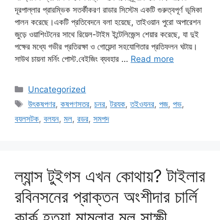
দূরপাল্লার প্রারম্ভিক সতর্কীকরণ রাডার সিস্টেম একটি গুরুত্বপূর্ণ ভূমিকা
পালন করেছে।একটি প্রতিবেদনে বলা হয়েছে, তাইওয়ান পুরো অপারেশন
জুড়ে ওয়াশিংটনের সাথে রিয়েল-টাইম ইন্টেলিজেন্স শেয়ার করেছে, যা দুই
পক্ষের মধ্যে গভীর প্রতিরক্ষা ও গোয়েন্দা সহযোগিতার প্রতিফলন ঘটায়।
সাউথ চায়না মর্নিং পোস্ট.বেইজিং ব্যবহার …
Read more
Categories
Uncategorized
Tags
উৎকষপণর
,
কষপণসতর
,
চনর
,
টরযক
,
তইওযনর
,
পজ
,
পভ
,
বযলসটক
,
বলযন
,
মল
,
রডর
,
সমপদ
ল্যান্স টুইগস এখন কোথায়? টাইলার
রবিনসনের প্রাক্তন অংশীদার চার্লি
কার্ক হত্যা মামলার মূল সাক্ষী