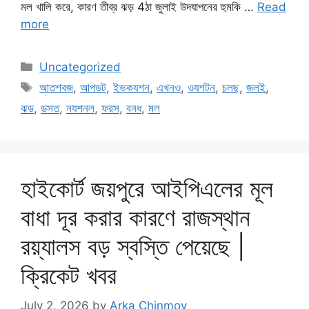
মল খালি করে, কারণ তীব্র ঝড় 4ঠা জুলাই উদযাপনের হুমকি …
Read
more
Categories
Uncategorized
Tags
আতশবজ
,
আপডট
,
ইভকযশন
,
এখনও
,
ওযশটন
,
চলছ
,
জলই
,
ঝড
,
ডসত
,
নযশনল
,
ফরস
,
বনধ
,
মল
হাইকোর্ট জয়পুরে আইপিএলের মূল
বাধা দূর করার কারণে রাজস্থান
রয়্যালস বড় স্বস্তি পেয়েছে |
ক্রিকেট খবর
July 2, 2026
by
Arka Chinmoy