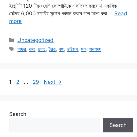
ইভেন্টটি 120 টিরও বেশি কোম্পানিকে একত্রিত করবে যা একাধিক
সেক্টরে 6,000 চাকরির সুযোগ প্রদান করবে বলে আশা করা …
Read
more
Categories
Uncategorized
Tags
অফর
,
কর৷
,
চকর
,
টরও
,
বশ
,
ভইজগ
,
মল
,
শনযপদ
Page
Page
Page
1
2
…
29
Next
→
Search
Search