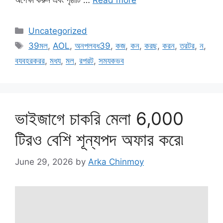
অপেক্ষা করুন এবং পৃষ্ঠাটি …
Read more
Categories
Uncategorized
Tags
39মল
,
AOL
,
অনপলবধ39
,
কজ
,
কন
,
করছ
,
করন
,
তরটর
,
ন
,
বযবহরকরর
,
মধয
,
মল
,
রপরট
,
সমযকভব
ভাইজাগে চাকরি মেলা 6,000
টিরও বেশি শূন্যপদ অফার করে৷
June 29, 2026
by
Arka Chinmoy