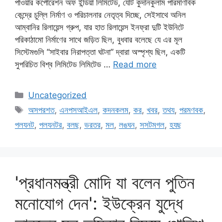
পাওয়ার কর্পোরেশন অফ ইন্ডিয়া লিমিটেড, যেটি কুদানকুলাম পারমাণবিক
কেন্দ্রে চুল্লি নির্মাণ ও পরিচালনার নেতৃত্ব দিচ্ছে, সেইসাথে অনিল
আম্বানির রিলায়েন্স গ্রুপ, যার হাত রিলায়েন্স ইনফ্রা দুটি ইউনিটে
পরিকাঠামো নির্মাণের সাথে জড়িত ছিল, বুধবার বলেছে যে এর মূল
সিস্টেমগুলি “সাইবার নিরাপত্তা ঘটনা” দ্বারা অস্পৃশ্য ছিল, একটি
সুপরিচিত বিশ্ব লিমিটেড লিমিটেড …
Read more
Categories
Uncategorized
Tags
অসপরশত
,
এনপসআইএল
,
কদনকলম
,
কর
,
খবর
,
তথয
,
পরমণবক
,
পলযনট
,
পলযনটর
,
বলছ
,
ভরতর
,
মল
,
লঙঘন
,
সসটমগল
,
হযছ
'প্রধানমন্ত্রী মোদি যা বলেন পুতিন
মনোযোগ দেন': ইউক্রেন যুদ্ধে