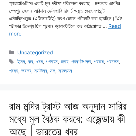
প্যারাশুটগুলিতে একটি মূল পরীক্ষা পরিচালনা করেছে। মঙ্গলবার এমপির
শেওপুর জেলার এরিয়াল ডেলিভারি রিসার্চ অ্যান্ড ডেভেলপমেন্ট
এস্টাব্লিশমেন্ট (এডিআরডিই) ড্রপ জোনে পরীক্ষাটি করা হয়েছিল।“এই
পরীক্ষার উদ্দেশ্য ছিল প্রধান প্যারাশুটটিকে তার কাঠামোগত …
Read
more
Categories
Uncategorized
Tags
ইসর
,
কর
,
খবর
,
গগনযন
,
জনয
,
পযরশটগলত
,
পরকষ
,
পরচলন
,
পরধন
,
ভরতর
,
মডউলর
,
মল
,
সফলভব
রাম মন্দির ট্রাস্ট আজ অনুদান সারির
মধ্যে মূল বৈঠক করবে: এজেন্ডায় কী
আছে | ভারতের খবর