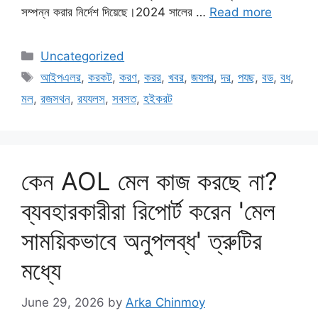
সম্পন্ন করার নির্দেশ দিয়েছে।2024 সালের …
Read more
Categories
Uncategorized
Tags
আইপএলর
,
করকট
,
করণ
,
করর
,
খবর
,
জযপর
,
দর
,
পযছ
,
বড
,
বধ
,
মল
,
রজসথন
,
রযযলস
,
সবসত
,
হইকরট
কেন AOL মেল কাজ করছে না?
ব্যবহারকারীরা রিপোর্ট করেন 'মেল
সাময়িকভাবে অনুপলব্ধ' ত্রুটির
মধ্যে
June 29, 2026
by
Arka Chinmoy