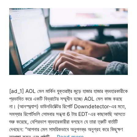
[ad_1] AOL মেল মার্কিন যুক্তরাষ্ট্র জুড়ে হাজার হাজার ব্যবহারকারীকে
প্রভাবিত করে একটি বিভ্রাটের সম্মুখীন হচ্ছে৷ AOL মেল কাজ করছে
না। (আনস্প্ল্যাশ) ডাউনডিটেক্টর রিপোর্ট Downdetector-এর মতে,
সমস্যার রিপোর্টগুলি সোমবার সন্ধ্যা 6 টায় EDT-এর কাছাকাছি আসতে
শুরু করেছে, বেশিরভাগ ব্যবহারকারীরা বলছেন যে তারা ত্রুটি বার্তাটি
দেখছেন: “আপনার মেল সাময়িকভাবে অনুপলব্ধ৷ অনুগ্রহ করে কিছুক্ষণ