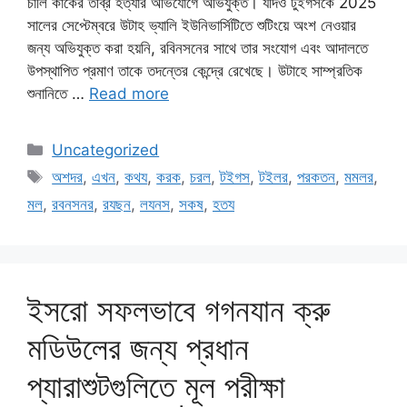
চার্লি কার্কের তীব্র হত্যার অভিযোগে অভিযুক্ত। যদিও টুইগসকে 2025
সালের সেপ্টেম্বরে উটাহ ভ্যালি ইউনিভার্সিটিতে শুটিংয়ে অংশ নেওয়ার
জন্য অভিযুক্ত করা হয়নি, রবিনসনের সাথে তার সংযোগ এবং আদালতে
উপস্থাপিত প্রমাণ তাকে তদন্তের কেন্দ্রে রেখেছে। উটাহে সাম্প্রতিক
শুনানিতে …
Read more
Categories
Uncategorized
Tags
অশদর
,
এখন
,
কথয
,
করক
,
চরল
,
টইগস
,
টইলর
,
পরকতন
,
মমলর
,
মল
,
রবনসনর
,
রযছন
,
লযনস
,
সকষ
,
হতয
ইসরো সফলভাবে গগনযান ক্রু
মডিউলের জন্য প্রধান
প্যারাশুটগুলিতে মূল পরীক্ষা