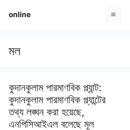
Skip
to
online
Menu
content
মল
কুদানকুলাম পারমাণবিক প্ল্যান্ট:
কুদানকুলাম পারমাণবিক প্ল্যান্টের
তথ্য লঙ্ঘন করা হয়েছে,
এনপিসিআইএল বলেছে মূল