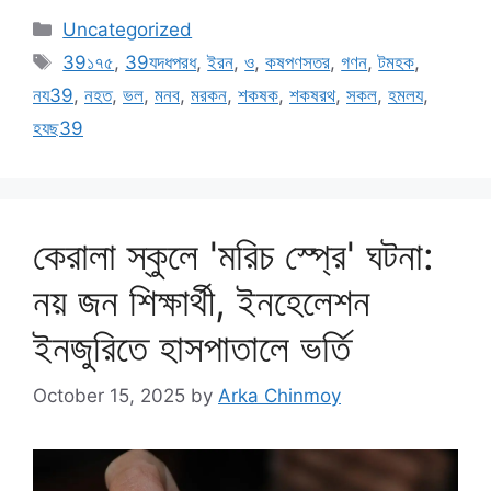
Categories
Uncategorized
Tags
39১৭৫
,
39যদধপরধ
,
ইরন
,
ও
,
কষপণসতর
,
গণন
,
টমহক
,
নয39
,
নহত
,
ভল
,
মনব
,
মরকন
,
শকষক
,
শকষরথ
,
সকল
,
হমলয
,
হযছ39
কেরালা স্কুলে 'মরিচ স্প্রে' ঘটনা:
নয় জন শিক্ষার্থী, ইনহেলেশন
ইনজুরিতে হাসপাতালে ভর্তি
October 15, 2025
by
Arka Chinmoy