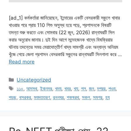
[ad_1] কর্মকর্তারা জানিয়েছেন, ইন্দোরের একটি বেসরকারী স্কুলে খাবার
খাওয়ার পরে প্রায় 110 শিশু অসুস্থ হয়ে পড়ে, প্রশাসনকে বিষয়টি
তদন্ত শুরু করতে এবং সোমবার (22 জুন, 2026) রান্নাঘরটি সিল
করার অনুরোধ জানায়। দুই দিন আগে সন্দেহজনক খাদ্যে বিষক্রিয়ার
ঘটনায় তদন্তের সময় মেয়াদোত্তীর্ণ খাদ্য সামগ্রী এবং অন্যান্য অনিয়ম
খুঁজে পেয়ে জেলা প্রশাসন বেসরকারি স্কুলের রান্নাঘরটি সিলগালা করে …
Read more
Categories
Uncategorized
Tags
১১০
,
অসসথ
,
ইকনদর
,
খদয
,
খবর
,
খয
,
গল
,
জন
,
দপরর
,
পওয
,
পডছ
,
বসরকর
,
মযদততরণ
,
রননঘর
,
শকষরথ
,
সকল
,
সমগর
,
হয