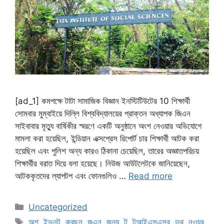
[ad_1] কমপক্ষে টাটা সামাজিক বিজ্ঞান ইনস্টিটিউটের 10 শিক্ষার্থী
সোমবার মুম্বাইয়ে দিল্লি বিশ্ববিদ্যালয়ের প্রাক্তন অধ্যাপক জিএন
সাইবাবার মৃত্যু বার্ষিকীর স্মরণে একটি অনুষ্ঠানে অংশ নেওয়ার অভিযোগে
মামলা করা হয়েছিল, ইন্ডিয়ান এক্সপ্রেস রিপোর্ট চার শিক্ষার্থী আটক করা
হয়েছিল এবং পুলিশ অন্য কারও ঠিকানা চেয়েছিল, তারের অজ্ঞাতপরিচয়
শিক্ষার্থীর বরাত দিয়ে বলা হয়েছে। নিউজ আউটলেটকে জানিয়েছেন,
আটককৃতদের ল্যাপটপ এবং ফোনগুলিও …
Read more
Categories
Uncategorized
Tags
অশ
,
ইভনট
,
করছন
,
জএন
,
জনয
,
ট
,
টআইএসএসর
,
ডথ
,
নওযর
,