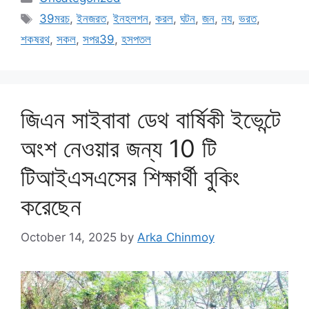
Tags
39মরচ
,
ইনজরত
,
ইনহলশন
,
করল
,
ঘটন
,
জন
,
নয
,
ভরত
,
শকষরথ
,
সকল
,
সপর39
,
হসপতল
জিএন সাইবাবা ডেথ বার্ষিকী ইভেন্টে
অংশ নেওয়ার জন্য 10 টি
টিআইএসএসের শিক্ষার্থী বুকিং
করেছেন
October 14, 2025
by
Arka Chinmoy