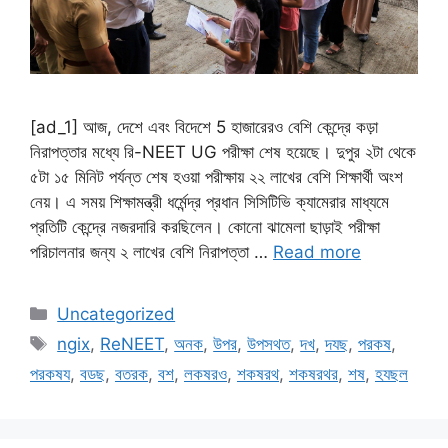
[ad_1] আজ, দেশে এবং বিদেশে 5 হাজারেরও বেশি কেন্দ্রে কড়া
নিরাপত্তার মধ্যে রি-NEET UG পরীক্ষা শেষ হয়েছে। দুপুর ২টা থেকে
৫টা ১৫ মিনিট পর্যন্ত শেষ হওয়া পরীক্ষায় ২২ লাখের বেশি শিক্ষার্থী অংশ
নেয়। এ সময় শিক্ষামন্ত্রী ধর্মেন্দ্র প্রধান সিসিটিভি ক্যামেরার মাধ্যমে
প্রতিটি কেন্দ্রে নজরদারি করছিলেন। কোনো ঝামেলা ছাড়াই পরীক্ষা
পরিচালনার জন্য ২ লাখের বেশি নিরাপত্তা …
Read more
Categories
Uncategorized
Tags
ngix
,
ReNEET
,
অনক
,
উপর
,
উপসথত
,
দখ
,
দযছ
,
পরকষ
,
পরকষয
,
বডছ
,
বতরক
,
বশ
,
লকষরও
,
শকষরথ
,
শকষরথর
,
শষ
,
হযছল