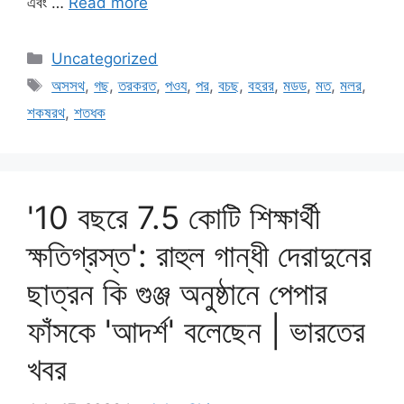
এবং …
Read more
Categories
Uncategorized
Tags
অসসথ
,
গছ
,
তরকরত
,
পওয
,
পর
,
বচছ
,
বহরর
,
মডড
,
মত
,
মলর
,
শকষরথ
,
শতধক
'10 বছরে 7.5 কোটি শিক্ষার্থী
ক্ষতিগ্রস্ত': রাহুল গান্ধী দেরাদুনের
ছাত্রন কি গুঞ্জ অনুষ্ঠানে পেপার
ফাঁসকে 'আদর্শ' বলেছেন | ভারতের
খবর