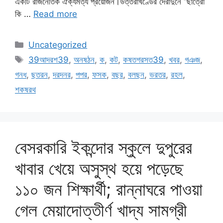
একটি রাজনৈতিক ঐক্যমত্য প্রয়োজন।উত্তরাখণ্ডের দেরাদুনে “ছাত্রোঁ
কি …
Read more
Categories
Uncategorized
Tags
39আদরশ39
,
অনষঠন
,
ক
,
কট
,
কষতগরসত39
,
খবর
,
গঞজ
,
গনধ
,
ছতরন
,
দরদনর
,
পপর
,
ফসক
,
বছর
,
বলছন
,
ভরতর
,
রহল
,
শকষরথ
বেসরকারি ইকন্দোর স্কুলে দুপুরের
খাবার খেয়ে অসুস্থ হয়ে পড়েছে
১১০ জন শিক্ষার্থী; রান্নাঘরে পাওয়া
গেল মেয়াদোত্তীর্ণ খাদ্য সামগ্রী