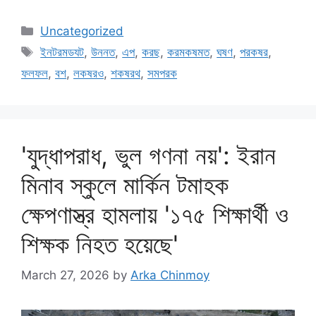
Categories
Uncategorized
Tags
ইনটরমডযট
,
উননত
,
এপ
,
করছ
,
করমকষমত
,
ঘষণ
,
পরকষর
,
ফলফল
,
বশ
,
লকষরও
,
শকষরথ
,
সমপরক
'যুদ্ধাপরাধ, ভুল গণনা নয়': ইরান
মিনাব স্কুলে মার্কিন টমাহক
ক্ষেপণাস্ত্র হামলায় '১৭৫ শিক্ষার্থী ও
শিক্ষক নিহত হয়েছে'
March 27, 2026
by
Arka Chinmoy