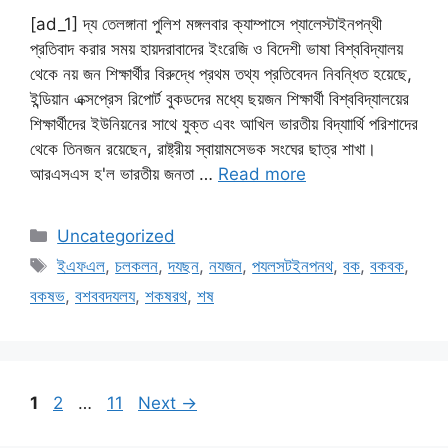
[ad_1] দ্য তেলঙ্গানা পুলিশ মঙ্গলবার ক্যাম্পাসে প্যালেস্টাইনপন্থী
প্রতিবাদ করার সময় হায়দরাবাদের ইংরেজি ও বিদেশী ভাষা বিশ্ববিদ্যালয়
থেকে নয় জন শিক্ষার্থীর বিরুদ্ধে প্রথম তথ্য প্রতিবেদন নিবন্ধিত হয়েছে,
ইন্ডিয়ান এক্সপ্রেস রিপোর্ট বুকডদের মধ্যে ছয়জন শিক্ষার্থী বিশ্ববিদ্যালয়ের
শিক্ষার্থীদের ইউনিয়নের সাথে যুক্ত এবং আখিল ভারতীয় বিদ্যাার্থি পরিশাদের
থেকে তিনজন রয়েছেন, রাষ্ট্রীয় স্বায়ামসেভক সংঘের ছাত্র শাখা।
আরএসএস হ'ল ভারতীয় জনতা …
Read more
Categories
Uncategorized
Tags
ইএফএল
,
চলকলন
,
দযছন
,
নযজন
,
পযলসটইনপনথ
,
বক
,
বকবক
,
বকষভ
,
বশববদযলয
,
শকষরথ
,
শষ
Page
Page
Page
1
2
…
11
Next
→