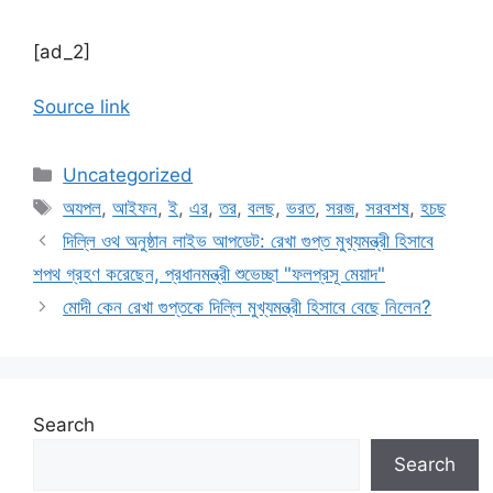
[ad_2]
Source link
Categories
Uncategorized
Tags
অযপল
,
আইফন
,
ই
,
এর
,
তর
,
বলছ
,
ভরত
,
সরজ
,
সরবশষ
,
হচছ
দিল্লি ওথ অনুষ্ঠান লাইভ আপডেট: রেখা গুপ্ত মুখ্যমন্ত্রী হিসাবে
শপথ গ্রহণ করেছেন, প্রধানমন্ত্রী শুভেচ্ছা "ফলপ্রসূ মেয়াদ"
মোদী কেন রেখা গুপ্তকে দিল্লি মুখ্যমন্ত্রী হিসাবে বেছে নিলেন?
Search
Search