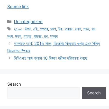
Source link
Categories
Uncategorized
Tags
২৫০০
,
উপর
,
এই
,
গপতর
,
ঘষণ
,
টক
,
তরখর
,
দলল
,
পবন
,
বড
,
মধয
,
মহল
,
মহলর
,
যজনর
,
রখ
,
সমরদ
আক্ষরিক অর্থে, 2015 সালে, বিজেপির বিজেন্ডার গুপ্ত এখন দিল্লি
বিধানসভা স্পিকার
সিবিএসই আজ ক্লাস 10 বিজ্ঞান পরীক্ষা পরিচালনা করছে
Search
Search