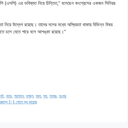
িপি (এসপি) এর ভবিষ্যত নিয়ে চিন্তিত,” বলেছেন কংগ্রেসের একজন সিনিয়র
নিয়ে উদ্বেগ রয়েছে। তাদের দলের মধ্যে অস্থিরতা থাকায় বিভিন্ন বিষয়
িজেপিতে চলে যেতে পারে বলে আশঙ্কা রয়েছে।”
,
নই
,
নতর
,
পরসতব
,
বলছন
,
মধয
,
সথ
,
সনযর
,
হওযর
িরুদ্ধে 1-1 গোলে ড্র করেছে