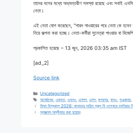
তাদের দলের মধ্যে অভ্যন্তরীণ সমস্যা রয়েছে এবং সবাই এনস
নেতা।
এই নেতা যোগ করেছেন, “শারদ পাওয়ারের পরে নেতা কে হবেন তা 
নিয়ে জল্পনা করা হচ্ছে। নেতা-কর্মীরা সুনেত্রা পাওয়ার বা ব
প্রকাশিত হয়েছে
– 13 জুন, 2026 03:35 am IST
[ad_2]
Source link
Categories
Uncategorized
Tags
আনষঠনক
,
একভত
,
এখনও
,
এনসপ
,
এসপ
,
কগরসর
,
কনও
,
গঞজনর
ফিফা বিশ্বকাপ 2026: কানাডার লারিন গ্রুপ বি ওপেনারে বসনিয়ার ব
অ্যাক্সেস অস্বীকার করা হয়েছে৷