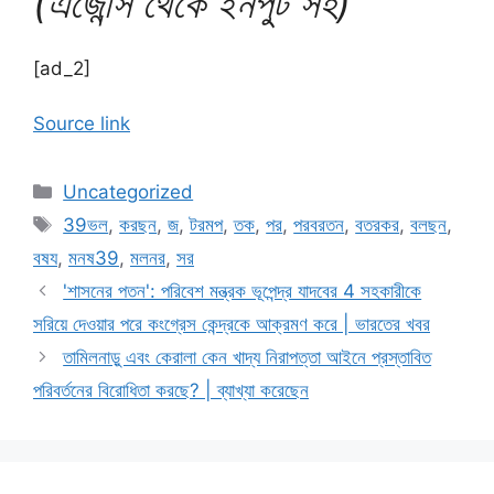
(এজেন্সি থেকে ইনপুট সহ)
[ad_2]
Source link
Categories
Uncategorized
Tags
39ভল
,
করছন
,
জ
,
টরমপ
,
তক
,
পর
,
পরবরতন
,
বতরকর
,
বলছন
,
বষয
,
মনষ39
,
মলনর
,
সর
'শাসনের পতন': পরিবেশ মন্ত্রক ভূপেন্দ্র যাদবের 4 সহকারীকে
সরিয়ে দেওয়ার পরে কংগ্রেস কেন্দ্রকে আক্রমণ করে | ভারতের খবর
তামিলনাড়ু এবং কেরালা কেন খাদ্য নিরাপত্তা আইনে প্রস্তাবিত
পরিবর্তনের বিরোধিতা করছে? | ব্যাখ্যা করেছেন