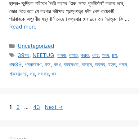
ছাত্র-কেন্দ্রিক পরিবেশ তৈরি করতে “শুরু থেকে পুনর্নির্মাণ” করতে হবে,
জোর দিয়ে বলে যে বারবার পরীক্ষার প্রশ্নপত্র ফাঁস বেশ কয়েকটি
পরিবারকে অপূরণীয় যন্ত্রণা দিয়েছে।শুক্রবার দেরাদুনে তার 'ছাত্রন কি …
Read more
Categories
Uncategorized
Tags
39শর
,
NEETUG
,
কগজ
,
কমত
,
করত
,
খবর
,
গনধ
,
চপ
,
থক39
,
পনরনরমণ
,
ফস
,
বনধ
,
বযবসথক
,
বলছন
,
ভরতর
,
রহল
,
শকষ
,
শকষরথদর
,
সর
,
সসকর
,
হব
Page
Page
Page
1
2
…
43
Next
→