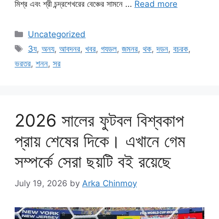
মিশ্র এবং শ্রী চন্দ্রশেখরের বেঞ্চের সামনে …
Read more
Categories
Uncategorized
Tags
3য
,
অনয
,
আবদনর
,
খবর
,
গযডল
,
জমনর
,
থক
,
দডন
,
বচরক
,
ভরতর
,
শনন
,
সর
2026 সালের ফুটবল বিশ্বকাপ
প্রায় শেষের দিকে। এখানে গেম
সম্পর্কে সেরা ছয়টি বই রয়েছে
July 19, 2026
by
Arka Chinmoy