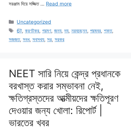
সরঞ্জাম দিয়ে সজ্জিত …
Read more
Categories
Uncategorized
Tags
6ট
,
করণটকর
,
গরমণ
,
জনয
,
দয
,
নরবচছনন
,
পরষবর
,
শকত
,
সজজত
,
সবধ
,
সবসথয
,
সর
,
সরকর
NEET সারি নিয়ে কেন্দ্র প্রধানকে
বরখাস্ত করার সম্ভাবনা নেই,
ক্ষতিগ্রস্তদের আত্মীয়দের ক্ষতিপূরণ
দেওয়ার জন্য খোলা: রিপোর্ট |
ভারতের খবর