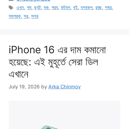
Tags
এখন
,
গম
,
ছযট
,
দক
,
পরয
,
ফটবল
,
বই
,
বশবকপ
,
রযছ
,
শষর
,
সমপরক
,
সর
,
সলর
iPhone 16 এর দাম কমানো
হয়েছে: এই মুহূর্তে সেরা ডিল
এখানে
July 19, 2026
by
Arka Chinmoy