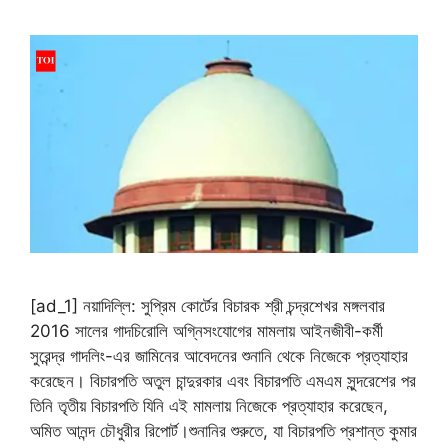
[ad_1] নয়াদিল্লি: সুপ্রিম কোর্টের বিচারক শ্রী চন্দ্রশেখর মঙ্গলবার
2016 সালের গাদচিরোলি অগ্নিসংযোগের মামলায় আইনজীবী-কর্মী
সুরেন্দ্র গাদলিং-এর জামিনের আবেদনের শুনানি থেকে নিজেকে প্রত্যাহার
করেছেন। বিচারপতি অতুল চান্দুরকার এবং বিচারপতি এমএম সুন্দরেশের পর
তিনি তৃতীয় বিচারপতি যিনি এই মামলায় নিজেকে প্রত্যাহার করেছেন,
অমিত আনন্দ চৌধুরীর রিপোর্ট।শুনানির শুরুতে, যা বিচারপতি প্রশান্ত কুমার