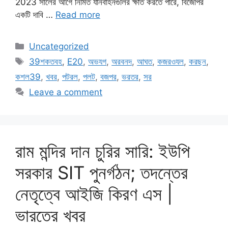
2023 সালের আগে নির্মিত যানবাহনগুলির ক্ষতি করতে পারে, বিজেপির
একটি দাবি …
Read more
Categories
Uncategorized
Tags
39শকতবহ
,
E20
,
অভযগ
,
অরবনদ
,
আঘত
,
কজরওযল
,
করছন
,
কশল39
,
খবর
,
পটরল
,
পলট
,
বজপর
,
ভরতর
,
সর
Leave a comment
রাম মন্দির দান চুরির সারি: ইউপি
সরকার SIT পুনর্গঠন; তদন্তের
নেতৃত্বে আইজি কিরণ এস |
ভারতের খবর