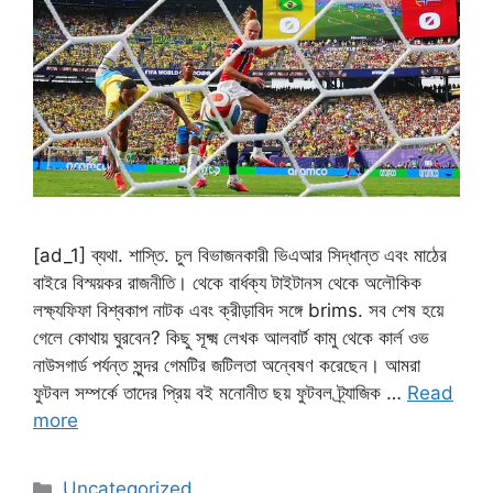
[ad_1] ব্যথা. শাস্তি. চুল বিভাজনকারী ভিএআর সিদ্ধান্ত এবং মাঠের
বাইরে বিস্ময়কর রাজনীতি। থেকে বার্ধক্য টাইটানস থেকে অলৌকিক
লক্ষ্যফিফা বিশ্বকাপ নাটক এবং ক্রীড়াবিদ সঙ্গে brims. সব শেষ হয়ে
গেলে কোথায় ঘুরবেন? কিছু সূক্ষ্ম লেখক আলবার্ট কামু থেকে কার্ল ওভ
নাউসগার্ড পর্যন্ত সুন্দর গেমটির জটিলতা অন্বেষণ করেছেন। আমরা
ফুটবল সম্পর্কে তাদের প্রিয় বই মনোনীত ছয় ফুটবল ট্র্যাজিক …
Read
more
Categories
Uncategorized