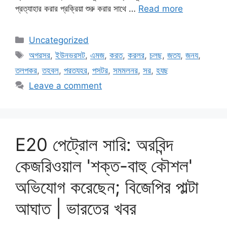
প্রত্যাহার করার প্রক্রিয়া শুরু করার সাথে …
Read more
Categories
Uncategorized
Tags
অগরসর
,
ইউনভরসট
,
এমজ
,
করত
,
করলর
,
চলছ
,
জতয
,
জনয
,
তলপকর
,
তহবল
,
পরতযহর
,
পসটর
,
সমমলনর
,
সর
,
হযছ
Leave a comment
E20 পেট্রোল সারি: অরবিন্দ
কেজরিওয়াল 'শক্ত-বাহু কৌশল'
অভিযোগ করেছেন; বিজেপির পাল্টা
আঘাত | ভারতের খবর