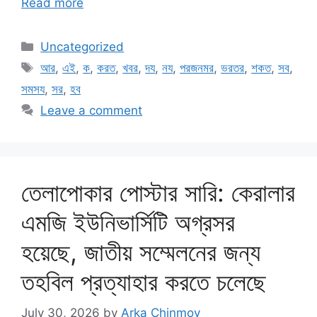
Read more
Categories
Uncategorized
Tags
আর
,
এই
,
ক
,
করত
,
খবর
,
দয
,
নয
,
পরজনমর
,
ভরতর
,
শকত
,
সব
,
সমসয
,
সর
,
হব
Leave a comment
তেলাপোকার পোস্টার সারি: কেরালার
এমজি ইউনিভার্সিটি অগ্রসর
হয়েছে, জাতীয় সম্মেলনের জন্য
তহবিল প্রত্যাহার করতে চলেছে
July 30, 2026
by
Arka Chinmoy