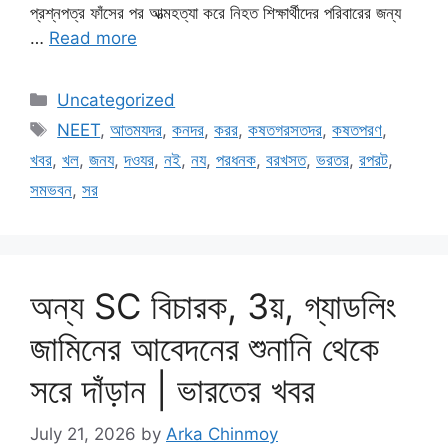
প্রশ্নপত্র ফাঁসের পর আত্মহত্যা করে নিহত শিক্ষার্থীদের পরিবারের জন্য
…
Read more
Categories
Uncategorized
Tags
NEET
,
আতমযদর
,
কনদর
,
করর
,
কষতগরসতদর
,
কষতপরণ
,
খবর
,
খল
,
জনয
,
দওযর
,
নই
,
নয
,
পরধনক
,
বরখসত
,
ভরতর
,
রপরট
,
সমভবন
,
সর
অন্য SC বিচারক, 3য়, গ্যাডলিং
জামিনের আবেদনের শুনানি থেকে
সরে দাঁড়ান | ভারতের খবর
July 21, 2026
by
Arka Chinmoy