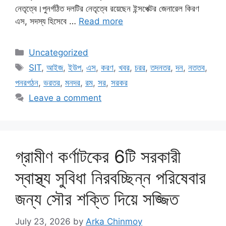
নেতৃত্বে।পুনর্গঠিত দলটির নেতৃত্বে রয়েছেন ইন্সপেক্টর জেনারেল কিরণ
এস, সদস্য হিসেবে …
Read more
Categories
Uncategorized
Tags
SIT
,
আইজ
,
ইউপ
,
এস
,
করণ
,
খবর
,
চরর
,
তদনতর
,
দন
,
নততব
,
পনরগঠন
,
ভরতর
,
মনদর
,
রম
,
সর
,
সরকর
Leave a comment
গ্রামীণ কর্ণাটকের 6টি সরকারী
স্বাস্থ্য সুবিধা নিরবচ্ছিন্ন পরিষেবার
জন্য সৌর শক্তি দিয়ে সজ্জিত
July 23, 2026
by
Arka Chinmoy