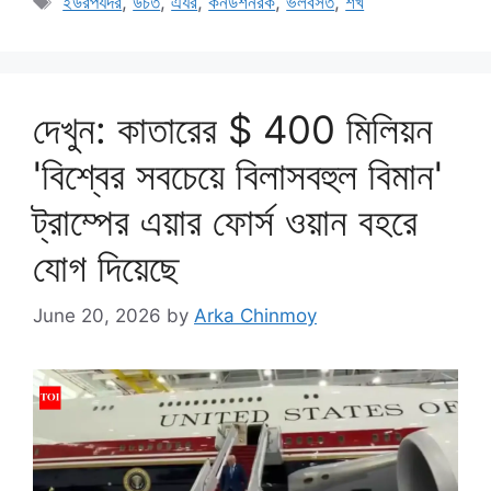
ইউরপযদর
,
উচত
,
এযর
,
কনডশনরক
,
ভলবসত
,
শখ
দেখুন: কাতারের $ 400 মিলিয়ন
'বিশ্বের সবচেয়ে বিলাসবহুল বিমান'
ট্রাম্পের এয়ার ফোর্স ওয়ান বহরে
যোগ দিয়েছে
June 20, 2026
by
Arka Chinmoy