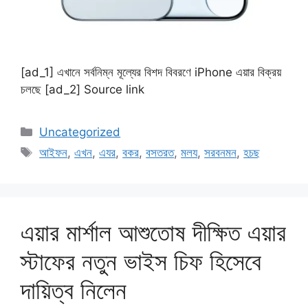
[ad_1] এখানে সর্বনিম্ন মূল্যের বিশদ বিবরণে iPhone এয়ার বিক্রয়
চলছে [ad_2] Source link
Categories
Uncategorized
Tags
আইফন
,
এখন
,
এযর
,
বকর
,
বসতরত
,
মলয
,
সরবনমন
,
হচছ
এয়ার মার্শাল আশুতোষ দীক্ষিত এয়ার
স্টাফের নতুন ভাইস চিফ হিসেবে
দায়িত্ব নিলেন