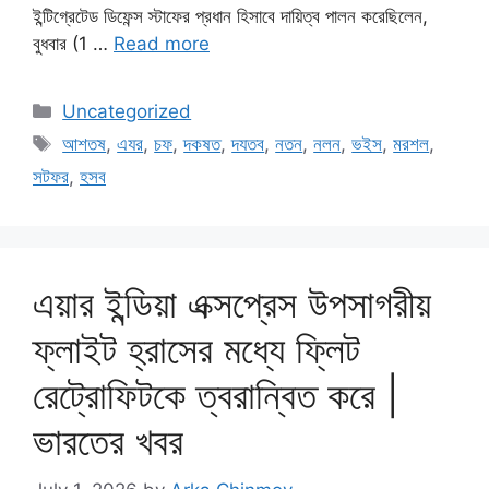
ইন্টিগ্রেটেড ডিফেন্স স্টাফের প্রধান হিসাবে দায়িত্ব পালন করেছিলেন,
বুধবার (1 …
Read more
Categories
Uncategorized
Tags
আশতষ
,
এযর
,
চফ
,
দকষত
,
দযতব
,
নতন
,
নলন
,
ভইস
,
মরশল
,
সটফর
,
হসব
এয়ার ইন্ডিয়া এক্সপ্রেস উপসাগরীয়
ফ্লাইট হ্রাসের মধ্যে ফ্লিট
রেট্রোফিটকে ত্বরান্বিত করে |
ভারতের খবর