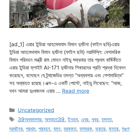
[ad_1] এয়ার ইন্ডিয়া আহমেদাবাদ বিমান দুর্ঘটনা (ফাইল ছবি)এয়ার
ইন্ডিয়া আহমেদাবাদ বিমান দুর্ঘটনা (ফাইল ছবি) নয়াদিল্লি: বেসামরিক
বিমান পরিবহন মন্ত্রী রাম মোহন নাইডু শুক্রবার তার প্রথম বার্ষিকীতে
এয়ার ইন্ডিয়া ফ্লাইট AI-171 দুর্ঘটনার শিকারদের প্রতি শ্রদ্ধা নিবেদন
করেছেন, বলেছেন যে ট্র্যাজেডির তদন্ত “অধ্যবসায় এবং পেশাদারিত্ব”
সহ অব্যাহত রয়েছে।এক্স-এ একটি পোস্টে, নাইডু লিখেছেন: “আজ,
যখন আমরা দুঃখজনক এয়ার …
Read more
Categories
Uncategorized
Tags
39অধযবসযর
,
অবযহত39
,
ইনডয
,
এযর
,
খবর
,
তদনত
,
দরঘটনর
,
পরথম
,
পরবহন
,
বমন
,
বরষকত
,
বসমরক
,
ভরতর
,
মনতর
,
সঙগ