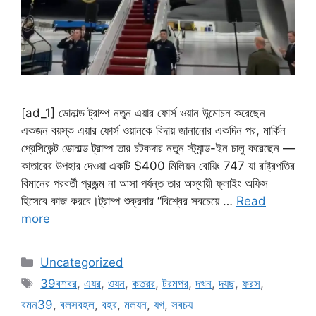
[ad_1] ডোনাল্ড ট্রাম্প নতুন এয়ার ফোর্স ওয়ান উন্মোচন করেছেন
একজন বয়স্ক এয়ার ফোর্স ওয়ানকে বিদায় জানানোর একদিন পর, মার্কিন
প্রেসিডেন্ট ডোনাল্ড ট্রাম্প তার চটকদার নতুন স্ট্যান্ড-ইন চালু করেছেন —
কাতারের উপহার দেওয়া একটি $400 মিলিয়ন বোয়িং 747 যা রাষ্ট্রপতির
বিমানের পরবর্তী প্রজন্ম না আসা পর্যন্ত তার অস্থায়ী ফ্লাইং অফিস
হিসেবে কাজ করবে।ট্রাম্প শুক্রবার “বিশ্বের সবচেয়ে …
Read
more
Categories
Uncategorized
Tags
39বশবর
,
এযর
,
ওযন
,
কতরর
,
টরমপর
,
দখন
,
দযছ
,
ফরস
,
বমন39
,
বলসবহল
,
বহর
,
মলযন
,
যগ
,
সবচয