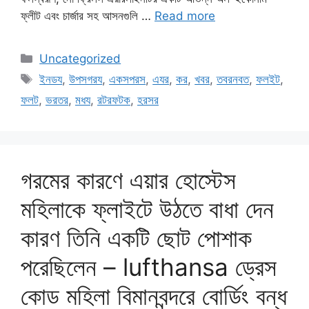
ফ্লীট এবং চার্জার সহ আসনগুলি …
Read more
Categories
Uncategorized
Tags
ইনডয
,
উপসগরয
,
একসপরস
,
এযর
,
কর
,
খবর
,
তবরনবত
,
ফলইট
,
ফলট
,
ভরতর
,
মধয
,
রটরফটক
,
হরসর
গরমের কারণে এয়ার হোস্টেস
মহিলাকে ফ্লাইটে উঠতে বাধা দেন
কারণ তিনি একটি ছোট পোশাক
পরেছিলেন – lufthansa ড্রেস
কোড মহিলা বিমানবন্দরে বোর্ডিং বন্ধ