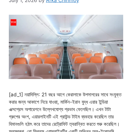
July 1, 2026
by
Arka Chinmoy
[ad_1] নয়াদিল্লি: 21 বছর আগে কেরালাকে উপসাগরের সাথে সংযুক্ত
করার জন্য আকাশে নিয়ে যাওয়া, মার্কিন-ইরান যুদ্ধ এয়ার ইন্ডিয়া
এক্সপ্রেস অপারেশনে উল্লেখযোগ্য প্রভাব ফেলেছিল। এখন টাটা
গ্রুপের অংশ, এয়ারলাইনটি এই গ্রাউন্ড টাইম ব্যবহার করেছিল তার
বিমানগুলি হঠাৎ করে তাদের রেট্রোফিট ত্বরান্বিত করতে শুরু করেছিল।
ফলস্বরূপ, নো ফ্রিলস এয়ারলাইনটির একটি অভিন্ন অল-ইকোনমি