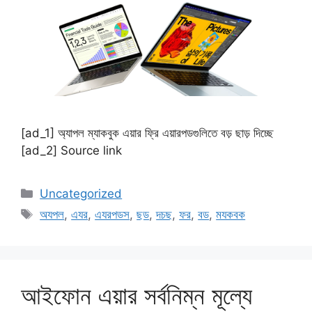
[ad_1] অ্যাপল ম্যাকবুক এয়ার ফ্রি এয়ারপডগুলিতে বড় ছাড় দিচ্ছে
[ad_2] Source link
Categories
Uncategorized
Tags
অযপল
,
এযর
,
এযরপডস
,
ছড
,
দচছ
,
ফর
,
বড
,
মযকবক
আইফোন এয়ার সর্বনিম্ন মূল্যে