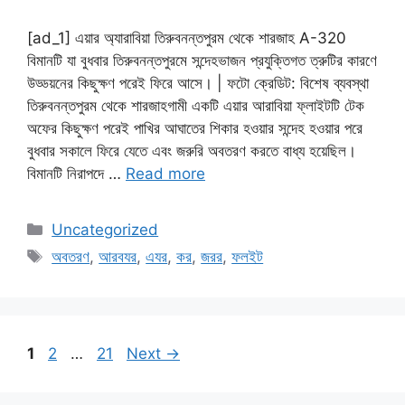
[ad_1] এয়ার অ্যারাবিয়া তিরুবনন্তপুরম থেকে শারজাহ A-320
বিমানটি যা বুধবার তিরুবনন্তপুরমে সন্দেহভাজন প্রযুক্তিগত ত্রুটির কারণে
উড্ডয়নের কিছুক্ষণ পরেই ফিরে আসে। | ফটো ক্রেডিট: বিশেষ ব্যবস্থা
তিরুবনন্তপুরম থেকে শারজাহগামী একটি এয়ার আরাবিয়া ফ্লাইটটি টেক
অফের কিছুক্ষণ পরেই পাখির আঘাতের শিকার হওয়ার সন্দেহ হওয়ার পরে
বুধবার সকালে ফিরে যেতে এবং জরুরি অবতরণ করতে বাধ্য হয়েছিল।
বিমানটি নিরাপদে …
Read more
Categories
Uncategorized
Tags
অবতরণ
,
আরবযর
,
এযর
,
কর
,
জরর
,
ফলইট
Page
Page
Page
1
2
…
21
Next
→