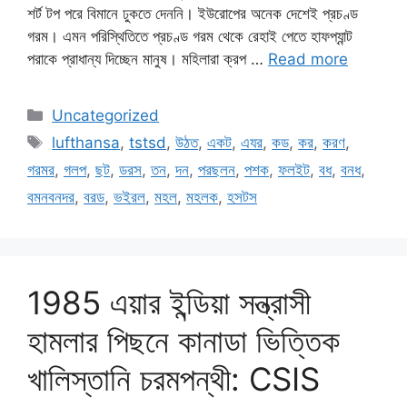
শর্ট টপ পরে বিমানে ঢুকতে দেননি। ইউরোপের অনেক দেশেই প্রচণ্ড
গরম। এমন পরিস্থিতিতে প্রচণ্ড গরম থেকে রেহাই পেতে হাফপ্যান্ট
পরাকে প্রাধান্য দিচ্ছেন মানুষ। মহিলারা ক্রপ …
Read more
Categories
Uncategorized
Tags
lufthansa
,
tstsd
,
উঠত
,
একট
,
এযর
,
কড
,
কর
,
করণ
,
গরমর
,
গলপ
,
ছট
,
ডরস
,
তন
,
দন
,
পরছলন
,
পশক
,
ফলইট
,
বধ
,
বনধ
,
বমনবনদর
,
বরড
,
ভইরল
,
মহল
,
মহলক
,
হসটস
1985 এয়ার ইন্ডিয়া সন্ত্রাসী
হামলার পিছনে কানাডা ভিত্তিক
খালিস্তানি চরমপন্থী: CSIS