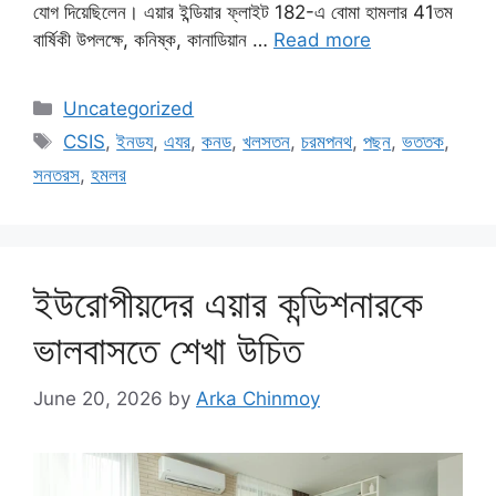
যোগ দিয়েছিলেন। এয়ার ইন্ডিয়ার ফ্লাইট 182-এ বোমা হামলার 41তম
বার্ষিকী উপলক্ষে, কনিষ্ক, কানাডিয়ান …
Read more
Categories
Uncategorized
Tags
CSIS
,
ইনডয
,
এযর
,
কনড
,
খলসতন
,
চরমপনথ
,
পছন
,
ভততক
,
সনতরস
,
হমলর
ইউরোপীয়দের এয়ার কন্ডিশনারকে
ভালবাসতে শেখা উচিত
June 20, 2026
by
Arka Chinmoy