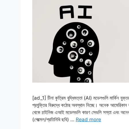
[ad_1] চীনা কৃত্রিম বুদ্ধিমত্তা (AI) মডেলগুলি মার্কিন যুক্তরা
প্রযুক্তির বিরুদ্ধে কঠোর অবস্থান নিচ্ছে। অনেক আমেরিকান
থেকে চাইনিজ এআই মডেলগুলি কারণ সেগুলি সস্তা এবং অনেক দ
(পেক্সেল/প্রতিনিধি ছবি) …
Read more