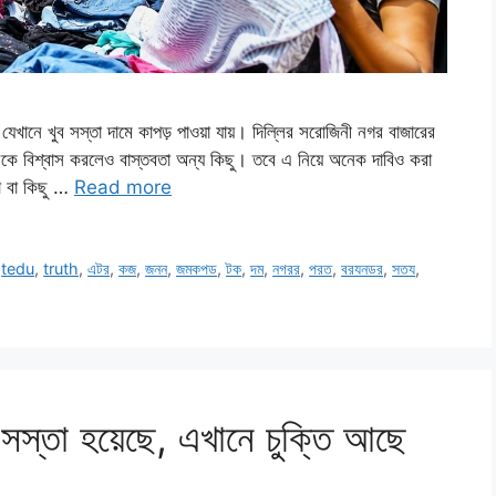
ানে খুব সস্তা দামে কাপড় পাওয়া যায়। দিল্লির সরোজিনী নগর বাজারের
 অনেকে বিশ্বাস করলেও বাস্তবতা অন্য কিছু। তবে এ নিয়ে অনেক দাবিও করা
রা বা কিছু …
Read more
,
tedu
,
truth
,
এটর
,
কজ
,
জনন
,
জমকপড
,
টক
,
দম
,
নগরর
,
পরত
,
বরযনডর
,
সতয
,
স্তা হয়েছে, এখানে চুক্তি আছে