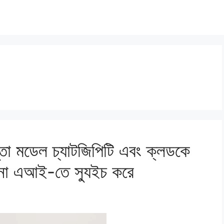
সস্তা মডেল চ্যাটজিপিটি এবং ক্লডকে
চীনা এআই-তে স্যুইচ করে