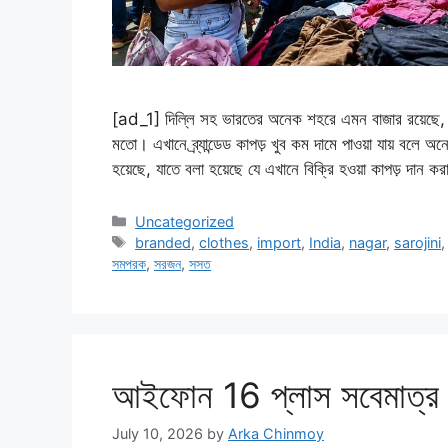
[ad_1] দিল্লি সহ ভারতের অনেক শহরে এমন বাজার রয়েছে, যেখ
মতো। এখানে ব্র্যান্ডেড কাপড় খুব কম দামে পাওয়া যায় বলে
হয়েছে, যাতে বলা হয়েছে যে এখানে বিক্রি হওয়া কাপড় দান ক
Categories
Uncategorized
Tags
branded
,
clothes
,
import
,
India
,
nagar
,
sarojini
সমপরক
,
সরজন
,
সসত
আইফোন 16 প্লাস সবেমাত্র স
July 10, 2026
by
Arka Chinmoy