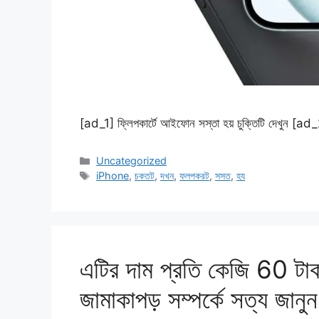
[ad_1] ফ্লিপকার্টে আইফোন সস্তা হয় চুক্তিটি দেখুন [
Categories
Uncategorized
Tags
iPhone
,
চকতট
,
দখন
,
ফলপকরট
,
সসত
,
হয
এটির দাম প্রতি কেজি 60 টাকা
জামাকাপড় সম্পর্কে সত্য 