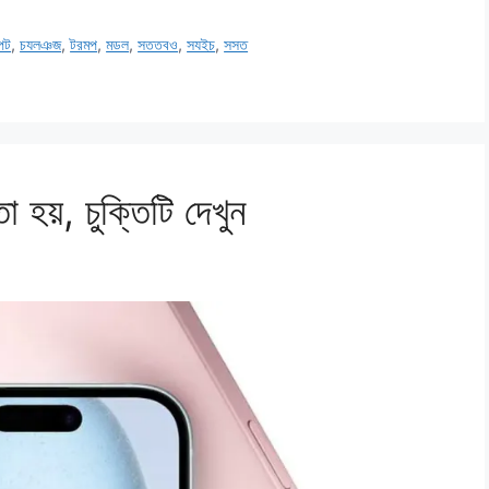
পট
,
চযলঞজ
,
টরমপ
,
মডল
,
সততবও
,
সযইচ
,
সসত
হয়, চুক্তিটি দেখুন