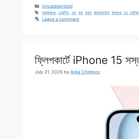
Categories
Uncategorized
Tags
আমরকনর
,
এআইত
,
এব
,
কর
,
করয
,
করযকডউন
,
কলডক
,
চন
,
চযটজ
Leave a comment
ফ্লিপকার্টে iPhone 15 সস্তা 
July 21, 2026
by
Arka Chinmoy